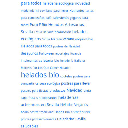
para todos
novedad
heladería ecológica
moda infantil sevillana
para llevar
Nutrientes
tartas
café vienés
para cumpleaños
café
yogures para
Helados Artesanos
Puro E Bio
todos
Sevilla
helados
promoción
Estilo De Vida
ecológicos
verano
terraza
yogures bío
Sicilia
Helados para todos
postres de Navidad
desayunos
Halloween
reportajes
focaccia
cafetería
bio
intolerantes
heladería italiana
Motivos Por Los Que Comer Helado
helados bío
cócteles
postres para
postres para llevar
compartir
cerveza ecológica
Navidad
productos
postres para fiestas
dieta
heladerías
sin colorantes
sana
fruta
artesanas en Sevilla
Helados Veganos
comer sano
sanos
boom
postre tradicional
Bio
Heladerías Sevilla
postres para intolerantes
saludables