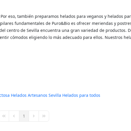
. Por eso, también preparamos helados para veganos y helados pa
os pilares fundamentales de Puro&Bio es ofrecer meriendas y postre
del centro de Sevilla encuentra una gran variedad de productos. D
ntir cómodos eligiendo lo más adecuado para ellos. Nuestros hel
ctosa
Helados Artesanos Sevilla
Helados para todos
1
First Page
Previous Page
Next Page
Last Page