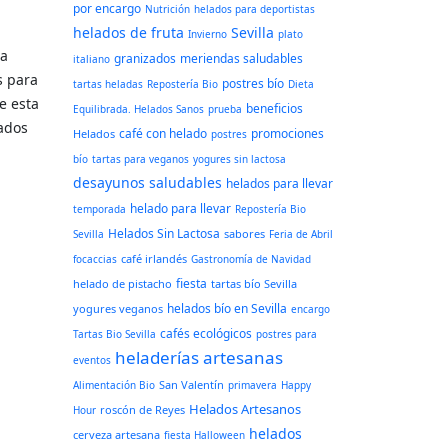
por encargo
Nutrición
helados para deportistas
helados de fruta
Sevilla
Invierno
plato
ra
granizados
meriendas saludables
italiano
s para
postres bío
tartas heladas
Repostería Bio
Dieta
e esta
beneficios
Equilibrada. Helados Sanos
prueba
ados
café con helado
promociones
Helados
postres
bío
tartas para veganos
yogures sin lactosa
desayunos saludables
helados para llevar
helado para llevar
temporada
Repostería Bio
Helados Sin Lactosa
sabores
Sevilla
Feria de Abril
café irlandés
focaccias
Gastronomía de Navidad
fiesta
helado de pistacho
tartas bío Sevilla
helados bío en Sevilla
yogures veganos
encargo
cafés ecológicos
Tartas Bio Sevilla
postres para
heladerías artesanas
eventos
San Valentín
Alimentación Bio
primavera
Happy
Helados Artesanos
roscón de Reyes
Hour
helados
cerveza artesana
fiesta Halloween