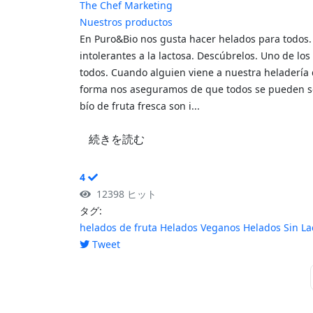
The Chef Marketing
Nuestros productos
En Puro&Bio nos gusta hacer helados para todos
intolerantes a la lactosa. Descúbrelos. Uno de l
todos. Cuando alguien viene a nuestra heladería 
forma nos aseguramos de que todos se pueden se
bío de fruta fresca son i...
続きを読む
4
12398 ヒット
タグ:
helados de fruta
Helados Veganos
Helados Sin La
Tweet
pinterest