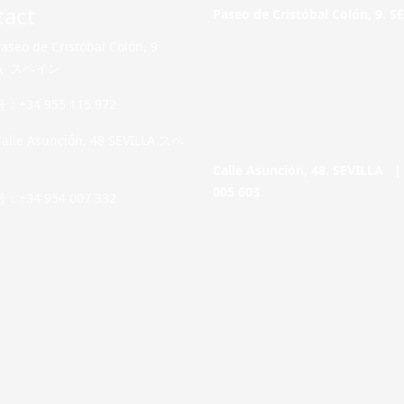
tact
Paseo de Cristóbal Colón, 9. 
eo de Cristóbal Colón, 9
LA スペイン
+34 955 115 972
le Asunción, 48 SEVILLA スペ
Calle Asunción, 48. SEVILLA 
005 603
+34 954 007 332