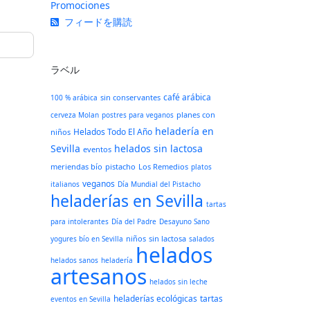
Promociones
フィードを購読
ラベル
café arábica
sin conservantes
100 % arábica
planes con
cerveza Molan
postres para veganos
heladería en
Helados Todo El Año
niños
Sevilla
helados sin lactosa
eventos
meriendas bío
pistacho
Los Remedios
platos
veganos
italianos
Día Mundial del Pistacho
heladerías en Sevilla
tartas
para intolerantes
Día del Padre
Desayuno Sano
niños
sin lactosa
yogures bío en Sevilla
salados
helados
helados sanos
heladería
artesanos
helados sin leche
heladerías ecológicas
tartas
eventos en Sevilla