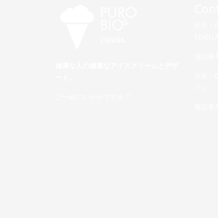
Con
住所：Pas
SEVIL
電話番号：
健康な人の健康なアイスクリームとデザ
住所：Cal
ート。
イン
ご一緒にいかがですか？
電話番号：