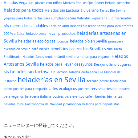
Helados Veganos
planes con niños
pistacho
Motivos Por Los Que Comer Helado
helados para todos
Helados Sin Lactosa
verano
Bio
Tartas Bio Sevilla
San Valentín
meriendas
yogures para todos
tartas para cumpleaños
Repostería Bio
meriendas saludables
bío
Feria de Abril
helados sin leche
tartas para intolerantes
heladerías artesanas en
helado para llevar
productos
100 % arábica
Sevilla
heladerías ecológicas
helados bío en Sevilla
focaccia
primavera
Sevilla
beneficios
postres bío
café vienés
eventos en Sevilla
Sicilia
Dieta
Helados
Equilibrada. Helados Sanos
moda infantil sevillana
tartas para veganos
Artesanos Sevilla
helados para llevar
desayunos
yogures
Desayuno Sano
helados sin lactosa
bío
sin lactosa
salados
dieta sana
Día Mundial del
heladerías en Sevilla
terraza
Pistacho
postre tradicional
cafés ecológicos
cerveza artesana
boom
postres para compartir
postres
postres
café irlandés
bio
para veganos
heladería italiana
postres para eventos
tartas
promoción
heladas
fruta
Gastronomía de Navidad
helados para deportistas
ニュースレターに登録してください。
あなたの名前: