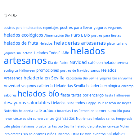
ラベル
postres para llevar
yogures veganos
postres para intolerantes
reportajes
helados ecológicos
Puro E Bio
Alimentación Bio
postres para fiestas
heladerías artesanas
helados de fruta
Helados
plato italiano
helados
Helados Todo El Año
yogures sin lactosa
artesanos
Navidad
café con helado
Día del Padre
cerveza
Helados
promociones
sanos
ecológica
Halloween
postres de Navidad
heladería en Sevilla
Artesanos
Repostería Bio Sevilla
yogures bío en Sevilla
novedad
veganos
cafetería
Heladerías Sevilla
heladería ecológica
encargo
helados bío
fiesta
tartas por encargo
sabores
fiesta Halloween
desayunos saludables
Helados para todos
roscón de Reyes
Happy Hour
café arábica
comer sano
Los Remedios
Nutrición
heladería
focaccias
bío
para
granizados
cócteles
sin conservantes
llevar
Nutrientes
helados sanos
temporada
tartas bío Sevilla
helado de pistacho
café
platos italianos
prueba
cerveza Molan
saludables
sin colorantes
niños
eventos
intolerantes
Invierno
Estilo De Vida