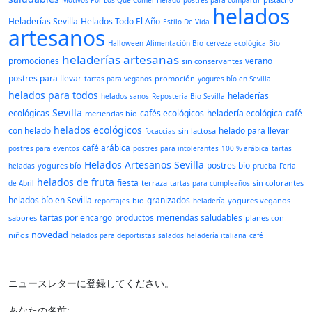
Motivos Por Los Que Comer Helado
postres para compartir
helados
Heladerías Sevilla
Helados Todo El Año
Estilo De Vida
artesanos
Halloween
Alimentación Bio
cerveza ecológica
Bio
heladerías artesanas
promociones
verano
sin conservantes
postres para llevar
promoción
tartas para veganos
yogures bío en Sevilla
helados para todos
heladerías
helados sanos
Repostería Bio Sevilla
Sevilla
ecológicas
cafés ecológicos
heladería ecológica
café
meriendas bío
helados ecológicos
con helado
helado para llevar
sin lactosa
focaccias
café arábica
postres para eventos
postres para intolerantes
100 % arábica
tartas
Helados Artesanos Sevilla
postres bío
yogures bío
heladas
prueba
Feria
helados de fruta
fiesta
terraza
sin colorantes
de Abril
tartas para cumpleaños
helados bío en Sevilla
granizados
bio
yogures veganos
reportajes
heladería
tartas por encargo
productos
meriendas saludables
sabores
planes con
novedad
niños
helados para deportistas
salados
heladería italiana
café
ニュースレターに登録してください。
あなたの名前: