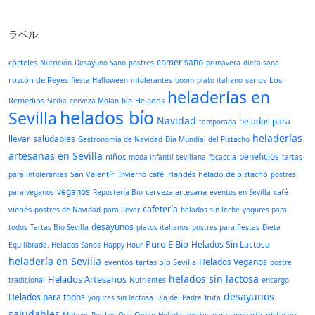
ラベル
comer sano
cócteles
Nutrición
Desayuno Sano
postres
primavera
dieta sana
roscón de Reyes
sanos
Los
fiesta Halloween
intolerantes
boom
plato italiano
heladerías en
Remedios
Helados
Sicilia
cerveza Molan
bío
helados bío
Sevilla
Navidad
helados para
temporada
heladerías
llevar
saludables
Gastronomía de Navidad
Día Mundial del Pistacho
artesanas en Sevilla
beneficios
niños
moda infantil sevillana
focaccia
tartas
San Valentín
café irlandés
helado de pistacho
para intolerantes
Invierno
postres
veganos
cerveza artesana
café
para veganos
Repostería Bio
eventos en Sevilla
cafetería
vienés
postres de Navidad
para llevar
helados sin leche
yogures para
desayunos
todos
Tartas Bio Sevilla
platos italianos
postres para fiestas
Dieta
Puro E Bio
Helados Sin Lactosa
Equilibrada. Helados Sanos
Happy Hour
heladería en Sevilla
Helados Veganos
eventos
tartas bío Sevilla
postre
helados sin lactosa
Helados Artesanos
tradicional
Nutrientes
encargo
desayunos
Helados para todos
yogures sin lactosa
Día del Padre
fruta
saludables
pistacho