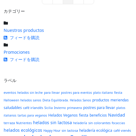
First Page
Previous Page
Next Page
Last Page
カテゴリー
Nuestros productos
フィードを購読
Promociones
フィードを購読
ラベル
eventos
helados sin leche
para llevar
postres para eventos
plato italiano
fiesta
productos
meriendas
Halloween
helados sanos
Dieta Equilibrada. Helados Sanos
saludables
postres para llevar
café irlandés
Sicilia
Invierno
primavera
platos
Navidad
Helados Veganos
fiesta
beneficios
italianos
tartas para veganos
helados sin lactosa
terraza
sin colorantes
Nutrientes
heladería
focaccias
helados ecológicos
heladería ecológica
sin lactosa
café vienés
Happy Hour