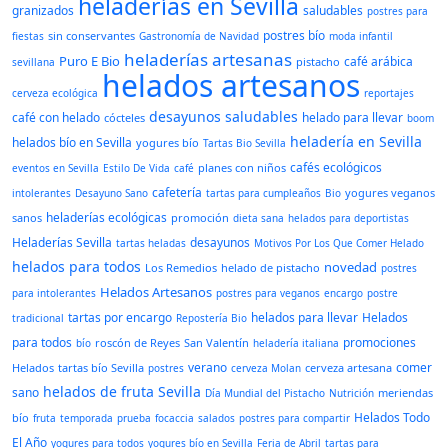
heladerías en Sevilla
granizados
saludables
postres para
postres bío
sin conservantes
fiestas
Gastronomía de Navidad
moda infantil
heladerías artesanas
Puro E Bio
café arábica
pistacho
sevillana
helados artesanos
cerveza ecológica
reportajes
desayunos saludables
café con helado
helado para llevar
cócteles
boom
heladería en Sevilla
helados bío en Sevilla
yogures bío
Tartas Bio Sevilla
cafés ecológicos
planes con niños
eventos en Sevilla
Estilo De Vida
café
cafetería
yogures veganos
intolerantes
Desayuno Sano
tartas para cumpleaños
Bio
heladerías ecológicas
sanos
promoción
dieta sana
helados para deportistas
Heladerías Sevilla
desayunos
tartas heladas
Motivos Por Los Que Comer Helado
helados para todos
novedad
Los Remedios
helado de pistacho
postres
Helados Artesanos
para intolerantes
postres para veganos
encargo
postre
tartas por encargo
helados para llevar
Helados
tradicional
Repostería Bio
para todos
promociones
roscón de Reyes
San Valentín
bío
heladería italiana
verano
comer
Helados
tartas bío Sevilla
cerveza artesana
postres
cerveza Molan
helados de fruta
Sevilla
sano
meriendas
Día Mundial del Pistacho
Nutrición
Helados Todo
bío
fruta
temporada
prueba
focaccia
salados
postres para compartir
El Año
yogures para todos
yogures bío en Sevilla
Feria de Abril
tartas para