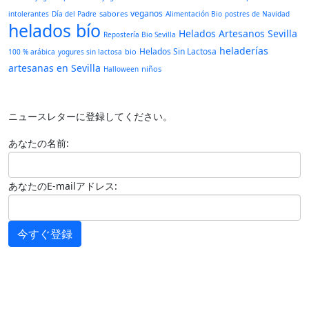
veganos
sabores
intolerantes
Día del Padre
Alimentación Bio
postres de Navidad
helados bío
Helados Artesanos Sevilla
Repostería Bio Sevilla
heladerías
Helados Sin Lactosa
bio
100 % arábica
yogures sin lactosa
artesanas en Sevilla
niños
Halloween
ニュースレターに登録してください。
あなたの名前:
あなたのE-mailアドレス:
今すぐ登録