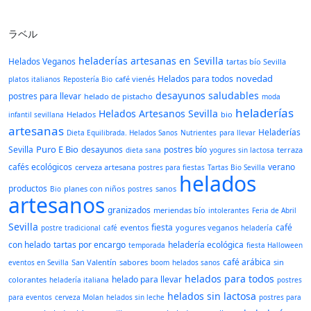
ラベル
heladerías artesanas en Sevilla
Helados Veganos
tartas bío Sevilla
novedad
Helados para todos
café vienés
platos italianos
Repostería Bio
desayunos saludables
postres para llevar
helado de pistacho
moda
heladerías
Helados Artesanos Sevilla
Helados
bio
infantil sevillana
artesanas
Heladerías
Dieta Equilibrada. Helados Sanos
Nutrientes
para llevar
Puro E Bio
Sevilla
desayunos
postres bío
terraza
dieta sana
yogures sin lactosa
cafés ecológicos
verano
cerveza artesana
postres para fiestas
Tartas Bio Sevilla
helados
productos
planes con niños
sanos
Bio
postres
artesanos
granizados
meriendas bío
intolerantes
Feria de Abril
Sevilla
fiesta
café
eventos
yogures veganos
postre tradicional
café
heladería
con helado
tartas por encargo
heladería ecológica
temporada
fiesta Halloween
café arábica
San Valentín
sabores
sin
eventos en Sevilla
boom
helados sanos
helados para todos
helado para llevar
colorantes
heladería italiana
postres
helados sin lactosa
para eventos
cerveza Molan
helados sin leche
postres para