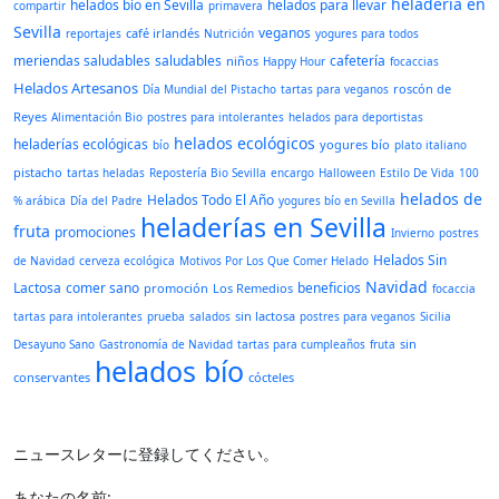
heladería en
helados bío en Sevilla
helados para llevar
compartir
primavera
Sevilla
veganos
café irlandés
reportajes
Nutrición
yogures para todos
meriendas saludables
saludables
cafetería
niños
Happy Hour
focaccias
Helados Artesanos
roscón de
Día Mundial del Pistacho
tartas para veganos
Reyes
Alimentación Bio
postres para intolerantes
helados para deportistas
helados ecológicos
heladerías ecológicas
yogures bío
bío
plato italiano
pistacho
tartas heladas
Repostería Bio Sevilla
encargo
Halloween
Estilo De Vida
100
helados de
Helados Todo El Año
% arábica
Día del Padre
yogures bío en Sevilla
heladerías en Sevilla
fruta
promociones
Invierno
postres
Helados Sin
de Navidad
cerveza ecológica
Motivos Por Los Que Comer Helado
Navidad
Lactosa
comer sano
beneficios
promoción
Los Remedios
focaccia
sin lactosa
tartas para intolerantes
prueba
salados
postres para veganos
Sicilia
sin
Desayuno Sano
Gastronomía de Navidad
tartas para cumpleaños
fruta
helados bío
conservantes
cócteles
ニュースレターに登録してください。
あなたの名前: