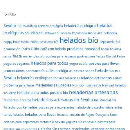
ラベル
Sevilla
helados
heladería ecológica
100 % arábica
cerveza ecológica
ecológicos
saludables
Halloween
Invierno
Repostería Bio Sevilla
heladería
helados bío
Happy Hour
moda infantil sevillana
bío
Repostería Bio
Puro E Bio
novedad
café con helado
productos
promoción
boom
helados
fiesta
meriendas bío
sanos
postres para veganos
postres para fiestas
Día del Padre
helados para todos
postres para llevar
yogures veganos
yogures bío
heladería en
promociones
cafés ecológicos
San Valentín
sanos
postres
Sevilla
Helados Artesanos
heladerías ecológicas
terraza
focaccias
Tartas
meriendas saludables
Bio Sevilla
para llevar
Nutrición
postres de Navidad
helados
heladerías artesanas
Helados para todos
postres bío
sin leche
heladerías artesanas en Sevilla
Nutrientes
encargo
Día Mundial del
Los Remedios
helado de pistacho
Pistacho
postres para intolerantes
intolerantes
helados para llevar
roscón de Reyes
tartas heladas
focaccia
Desayuno Sano
tartas bío Sevilla
helados para deportistas
yogures bío en Sevilla
postres para
Helados Sin Lactosa
granizados
veganos
comer sano
sin colorantes
eventos