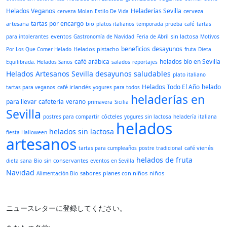
Helados Veganos
Heladerías Sevilla
cerveza
cerveza Molan
Estilo De Vida
tartas por encargo
artesana
bio
platos italianos
temporada
prueba
café
tartas
eventos
sin lactosa
para intolerantes
Gastronomía de Navidad
Feria de Abril
Motivos
beneficios
desayunos
Helados
pistacho
Por Los Que Comer Helado
fruta
Dieta
café arábica
helados bío en Sevilla
Equilibrada. Helados Sanos
salados
reportajes
Helados Artesanos Sevilla
desayunos saludables
plato italiano
Helados Todo El Año
helado
café irlandés
tartas para veganos
yogures para todos
heladerías en
para llevar
cafetería
verano
primavera
Sicilia
Sevilla
cócteles
postres para compartir
yogures sin lactosa
heladería italiana
helados
helados sin lactosa
fiesta Halloween
artesanos
café vienés
tartas para cumpleaños
postre tradicional
helados de fruta
sin conservantes
dieta sana
Bio
eventos en Sevilla
Navidad
sabores
planes con niños
niños
Alimentación Bio
ニュースレターに登録してください。