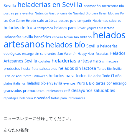
heladerías en Sevilla
Sevilla
promoción
meriendas bío
postres para eventos
Nutrición
Gastronomía de Navidad
Bio
para llevar
Motivos Por
café arábica
sabores
Los Que Comer Helado
postres para compartir
Nutrientes
helados de fruta
helados para llevar
temporada
yogures sin lactosa
helados
Heladerías Sevilla
beneficios
verano
bio
cerveza Molan
artesanos
helados bío
Sevilla
heladerías
Helados
ecológicas
sin colorantes
San Valentín
encargo
Happy Hour
focaccias
heladerías artesanas
Artesanos Sevilla
cócteles
sin lactosa
helados sin lactosa
productos
fiesta
saludables
fruta
Tartas Bio Sevilla
helados para todos
Helados Todo El Año
Feria de Abril
fiesta Halloween
Puro E Bio
helados bío en Sevilla
tartas por encargo
eventos
platos italianos
desayunos saludables
granizados
promociones
intolerantes
café
novedad
reportajes
heladería
tartas para intolerantes
ニュースレターに登録してください。
あなたの名前: