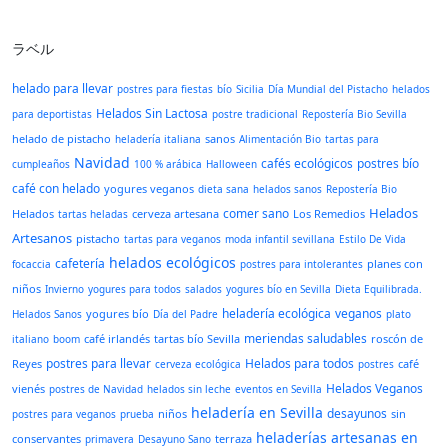
ラベル
helado para llevar
postres para fiestas
bío
Sicilia
Día Mundial del Pistacho
helados
Helados Sin Lactosa
para deportistas
postre tradicional
Repostería Bio Sevilla
helado de pistacho
sanos
heladería italiana
Alimentación Bio
tartas para
Navidad
cafés ecológicos
postres bío
cumpleaños
100 % arábica
Halloween
café con helado
yogures veganos
dieta sana
helados sanos
Repostería Bio
Helados
comer sano
Helados
cerveza artesana
Los Remedios
tartas heladas
Artesanos
pistacho
tartas para veganos
moda infantil sevillana
Estilo De Vida
helados ecológicos
cafetería
planes con
focaccia
postres para intolerantes
niños
Invierno
yogures para todos
salados
yogures bío en Sevilla
Dieta Equilibrada.
heladería ecológica
veganos
yogures bío
Helados Sanos
Día del Padre
plato
meriendas saludables
café irlandés
tartas bío Sevilla
roscón de
italiano
boom
postres para llevar
Helados para todos
Reyes
café
cerveza ecológica
postres
Helados Veganos
vienés
postres de Navidad
helados sin leche
eventos en Sevilla
heladería en Sevilla
desayunos
niños
sin
postres para veganos
prueba
heladerías artesanas en
conservantes
terraza
primavera
Desayuno Sano