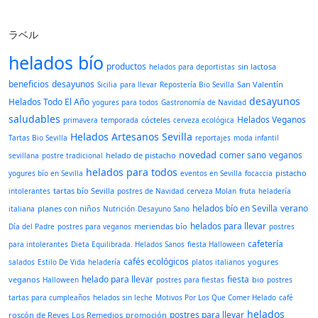
ラベル
helados bío
productos
sin lactosa
helados para deportistas
beneficios
desayunos
San Valentín
Sicilia
para llevar
Repostería Bio Sevilla
desayunos
Helados Todo El Año
yogures para todos
Gastronomía de Navidad
saludables
Helados Veganos
cócteles
primavera
temporada
cerveza ecológica
Helados Artesanos Sevilla
Tartas Bio Sevilla
reportajes
moda infantil
novedad
comer sano
veganos
helado de pistacho
sevillana
postre tradicional
helados para todos
pistacho
yogures bío en Sevilla
eventos en Sevilla
focaccia
tartas bío Sevilla
intolerantes
postres de Navidad
cerveza Molan
fruta
heladería
helados bío en Sevilla
verano
planes con niños
italiana
Nutrición
Desayuno Sano
helados para llevar
meriendas bío
Día del Padre
postres para veganos
postres
cafetería
para intolerantes
Dieta Equilibrada. Helados Sanos
fiesta Halloween
cafés ecológicos
yogures
salados
Estilo De Vida
heladería
platos italianos
helado para llevar
fiesta
veganos
bio
Halloween
postres para fiestas
postres
tartas para cumpleaños
helados sin leche
Motivos Por Los Que Comer Helado
café
helados
postres para llevar
roscón de Reyes
Los Remedios
promoción