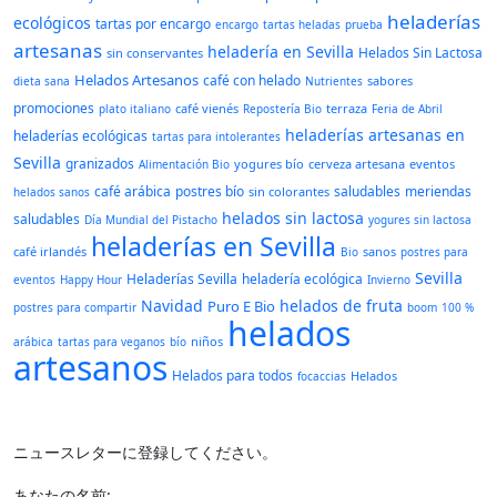
heladerías
ecológicos
tartas por encargo
encargo
tartas heladas
prueba
artesanas
heladería en Sevilla
Helados Sin Lactosa
sin conservantes
Helados Artesanos
café con helado
sabores
dieta sana
Nutrientes
promociones
café vienés
terraza
plato italiano
Repostería Bio
Feria de Abril
heladerías artesanas en
heladerías ecológicas
tartas para intolerantes
Sevilla
granizados
yogures bío
cerveza artesana
eventos
Alimentación Bio
café arábica
postres bío
saludables
meriendas
sin colorantes
helados sanos
helados sin lactosa
saludables
Día Mundial del Pistacho
yogures sin lactosa
heladerías en Sevilla
café irlandés
sanos
Bio
postres para
Sevilla
Heladerías Sevilla
heladería ecológica
eventos
Happy Hour
Invierno
Navidad
helados de fruta
Puro E Bio
postres para compartir
boom
100 %
helados
niños
arábica
tartas para veganos
bío
artesanos
Helados para todos
Helados
focaccias
ニュースレターに登録してください。
あなたの名前: