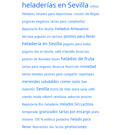
heladerías en Sevilla
niños
Helados
roscón de Reyes
helados para deportistas
yogures veganos
tartas para cumpleaños
Helados Artesanos
Repostería Bio Sevilla
postres para llevar
terraza
yogures sin lactosa
heladería en Sevilla
yogures para todos
café irlandés
yogures bío en Sevilla
focaccias
helados de fruta
postres de Navidad
boom
novedad
tartas para veganos
focaccia
Nutrición
tartas heladas
postres para compartir
reportajes
meriendas saludables
comer sano
San
Sevilla
Valentín
café
Estilo De Vida
dieta sana
vienés
sabores
moda infantil sevillana
postres
Helados Sin Lactosa
Repostería Bio
heladería
granizados
tartas por encargo
temporada
plato
helado para
pistacho
italiano
100 % arábica
llevar
promociones
Nutrientes
bío
Sicilia