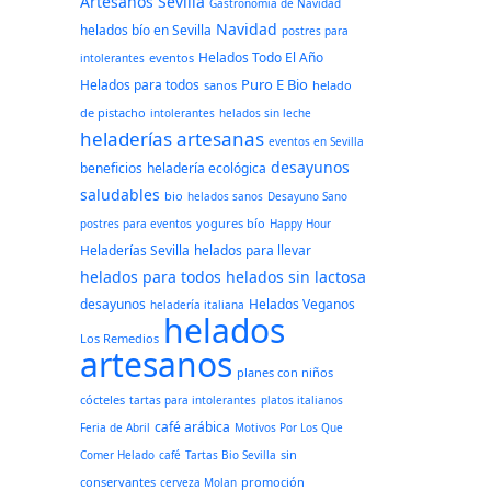
Artesanos Sevilla
Gastronomía de Navidad
Navidad
helados bío en Sevilla
postres para
Helados Todo El Año
eventos
intolerantes
Puro E Bio
Helados para todos
sanos
helado
de pistacho
intolerantes
helados sin leche
heladerías artesanas
eventos en Sevilla
desayunos
beneficios
heladería ecológica
saludables
bio
helados sanos
Desayuno Sano
yogures bío
postres para eventos
Happy Hour
Heladerías Sevilla
helados para llevar
helados para todos
helados sin lactosa
desayunos
Helados Veganos
heladería italiana
helados
Los Remedios
artesanos
planes con niños
cócteles
tartas para intolerantes
platos italianos
café arábica
Feria de Abril
Motivos Por Los Que
sin
Comer Helado
café
Tartas Bio Sevilla
conservantes
promoción
cerveza Molan