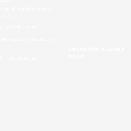
eo de Cristóbal Colón, 9
LA スペイン
+34 955 115 972
le Asunción, 48 SEVILLA スペ
Calle Asunción, 48. SEVILLA 
005 603
+34 954 007 332