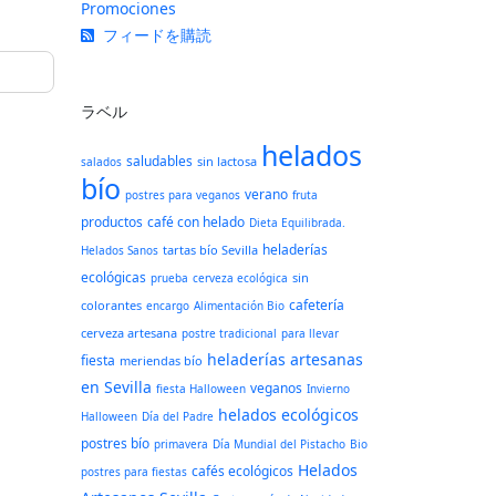
Promociones
フィードを購読
ラベル
helados
saludables
sin lactosa
salados
bío
verano
postres para veganos
fruta
productos
café con helado
Dieta Equilibrada.
heladerías
tartas bío Sevilla
Helados Sanos
ecológicas
sin
prueba
cerveza ecológica
cafetería
colorantes
encargo
Alimentación Bio
cerveza artesana
postre tradicional
para llevar
heladerías artesanas
fiesta
meriendas bío
en Sevilla
veganos
fiesta Halloween
Invierno
helados ecológicos
Halloween
Día del Padre
postres bío
primavera
Día Mundial del Pistacho
Bio
Helados
cafés ecológicos
postres para fiestas