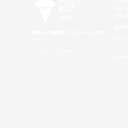
住所：Pas
SEVIL
電話番号：
健康な人の健康なアイスクリームとデザ
住所：Cal
ート。
イン
ご一緒にいかがですか？
電話番号：