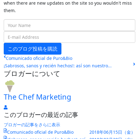
when there are new updates on the site so you wouldn't miss
them.
Your
Name
E-
mail
このブログ投稿を購読
Address
Comunicado oficial de Puro&Bio
¡Sabrosos, sanos y recién hechos!: así son nuestro...
ブロガーについて
The Chef Marketing
The
このブロガーの最近の記事
Chef
Marketing
ブロガーの記事をさらに表示
Comunicado oficial de Puro&Bio
2018年06月15日（金）