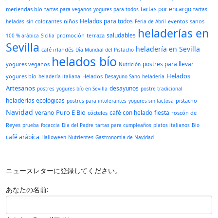
tartas por encargo
meriendas bío
tartas para veganos
yogures para todos
tartas
Helados para todos
sin colorantes
niños
eventos
sanos
heladas
Feria de Abril
heladerías en
saludables
promoción
terraza
100 % arábica
Sicilia
Sevilla
heladería en Sevilla
café irlandés
Día Mundial del Pistacho
helados bío
postres para llevar
yogures veganos
Nutrición
Helados
yogures bío
Helados
heladería italiana
Desayuno Sano
heladería
Artesanos
desayunos
postres
yogures bío en Sevilla
postre tradicional
heladerías ecológicas
pistacho
postres para intolerantes
yogures sin lactosa
Navidad
Puro E Bio
verano
café con helado
fiesta
cócteles
roscón de
Reyes
prueba
focaccia
Día del Padre
tartas para cumpleaños
platos italianos
Bio
café arábica
Halloween
Nutrientes
Gastronomía de Navidad
ニュースレターに登録してください。
あなたの名前: