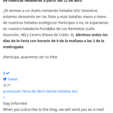
de nuestras heladerías a partir del 23 de abril.
¿Te atreves a un duelo comiendo helados bío? ¡Nosotros
estamos deseando ver las fotos y esas batallas mano a mano
de nuestros helados ecológicos! Participes o no, te esperamos
en nuestra heladería Puro&Bio de Los Remedios (calle
Asunción, 48) y Centro (Paseo de Colón, 9).
Abrimos todos los
días de la Feria con horario de 9 de la mañana a las 2 de la
madrugada.
¡Participa, queremos ver tu foto!
2
Tweet
pinterest
タグ:
promoción
Feria de Abril
Sevilla
helados bío
×
Stay Informed
When you subscribe to the blog, we will send you an e-mail