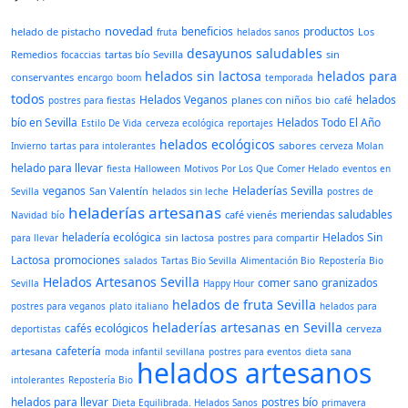
novedad
beneficios
productos
helado de pistacho
Los
fruta
helados sanos
desayunos saludables
Remedios
tartas bío Sevilla
sin
focaccias
helados sin lactosa
helados para
conservantes
encargo
boom
temporada
todos
Helados Veganos
helados
planes con niños
bio
postres para fiestas
café
bío en Sevilla
Helados Todo El Año
Estilo De Vida
cerveza ecológica
reportajes
helados ecológicos
sabores
Invierno
tartas para intolerantes
cerveza Molan
helado para llevar
fiesta Halloween
Motivos Por Los Que Comer Helado
eventos en
veganos
Heladerías Sevilla
San Valentín
Sevilla
helados sin leche
postres de
heladerías artesanas
meriendas saludables
café vienés
Navidad
bío
heladería ecológica
Helados Sin
sin lactosa
para llevar
postres para compartir
Lactosa
promociones
salados
Tartas Bio Sevilla
Alimentación Bio
Repostería Bio
Helados Artesanos Sevilla
comer sano
granizados
Sevilla
Happy Hour
helados de fruta
Sevilla
postres para veganos
plato italiano
helados para
heladerías artesanas en Sevilla
cafés ecológicos
cerveza
deportistas
cafetería
artesana
moda infantil sevillana
postres para eventos
dieta sana
helados artesanos
intolerantes
Repostería Bio
helados para llevar
postres bío
Dieta Equilibrada. Helados Sanos
primavera