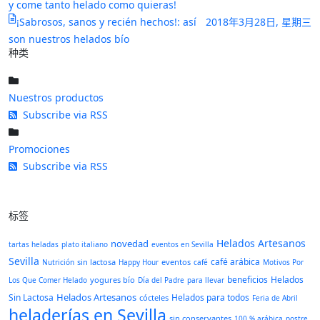
y come tanto helado como quieras!
¡Sabrosos, sanos y recién hechos!: así
2018年3月28日, 星期三
son nuestros helados bío
种类
Nuestros productos
Subscribe via RSS
Promociones
Subscribe via RSS
标签
Helados Artesanos
novedad
tartas heladas
plato italiano
eventos en Sevilla
Sevilla
café arábica
sin lactosa
eventos
Nutrición
Happy Hour
café
Motivos Por
beneficios
Helados
yogures bío
Los Que Comer Helado
Día del Padre
para llevar
Helados Artesanos
Sin Lactosa
Helados para todos
cócteles
Feria de Abril
heladerías en Sevilla
sin conservantes
100 % arábica
postre