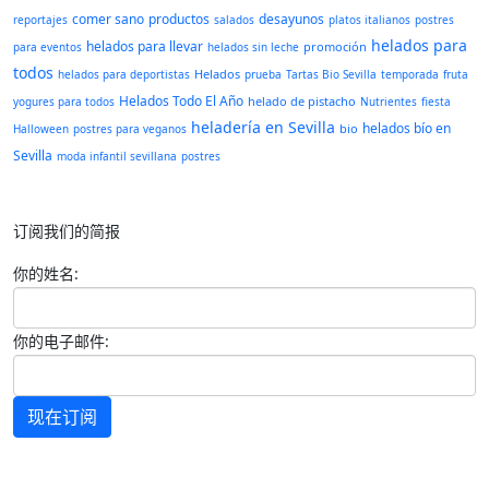
comer sano
productos
desayunos
reportajes
salados
platos italianos
postres
helados para
helados para llevar
promoción
para eventos
helados sin leche
todos
Helados
helados para deportistas
prueba
Tartas Bio Sevilla
temporada
fruta
Helados Todo El Año
helado de pistacho
yogures para todos
Nutrientes
fiesta
heladería en Sevilla
helados bío en
bio
Halloween
postres para veganos
Sevilla
moda infantil sevillana
postres
订阅我们的简报
你的姓名:
你的电子邮件:
现在订阅