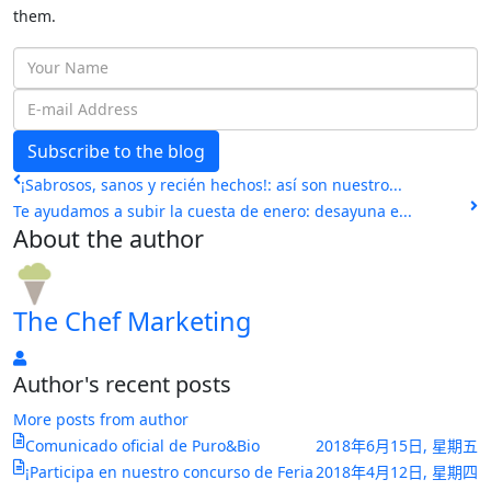
them.
Your
Name
E-
mail
Subscribe to the blog
Address
¡Sabrosos, sanos y recién hechos!: así son nuestro...
Te ayudamos a subir la cuesta de enero: desayuna e...
About the author
The Chef Marketing
The
Author's recent posts
Chef
Marketing
More posts from author
Comunicado oficial de Puro&Bio
2018年6月15日, 星期五
¡Participa en nuestro concurso de Feria
2018年4月12日, 星期四