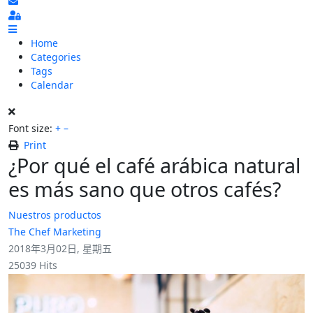
Subscribe to blog
Sign In
Home
Categories
Tags
Calendar
Font size:
+
–
Print
¿Por qué el café arábica natural
es más sano que otros cafés?
Nuestros productos
The Chef Marketing
2018年3月02日, 星期五
25039 Hits