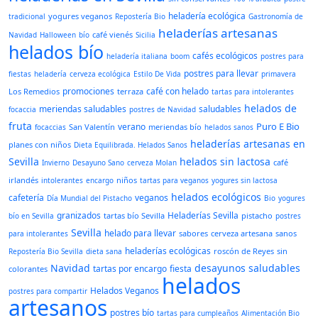
heladería ecológica
yogures veganos
tradicional
Repostería Bio
Gastronomía de
heladerías artesanas
café vienés
Navidad
Halloween
bío
Sicilia
helados bío
cafés ecológicos
heladería italiana
boom
postres para
postres para llevar
fiestas
heladería
cerveza ecológica
Estilo De Vida
primavera
promociones
café con helado
Los Remedios
terraza
tartas para intolerantes
helados de
meriendas saludables
saludables
focaccia
postres de Navidad
fruta
Puro E Bio
verano
San Valentín
meriendas bío
focaccias
helados sanos
heladerías artesanas en
planes con niños
Dieta Equilibrada. Helados Sanos
Sevilla
helados sin lactosa
café
Invierno
Desayuno Sano
cerveza Molan
irlandés
niños
intolerantes
encargo
tartas para veganos
yogures sin lactosa
helados ecológicos
cafetería
veganos
Día Mundial del Pistacho
Bio
yogures
granizados
Heladerías Sevilla
tartas bío Sevilla
pistacho
bío en Sevilla
postres
Sevilla
helado para llevar
sabores
cerveza artesana
sanos
para intolerantes
heladerías ecológicas
roscón de Reyes
sin
Repostería Bio Sevilla
dieta sana
Navidad
desayunos saludables
tartas por encargo
fiesta
colorantes
helados
Helados Veganos
postres para compartir
artesanos
postres bío
tartas para cumpleaños
Alimentación Bio