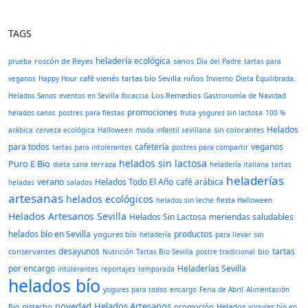
TAGS
heladería ecológica
roscón de Reyes
sanos
prueba
Día del Padre
tartas para
café vienés
tartas bío Sevilla
niños
veganos
Happy Hour
Invierno
Dieta Equilibrada.
Los Remedios
Helados Sanos
eventos en Sevilla
focaccia
Gastronomía de Navidad
promociones
helados sanos
postres para fiestas
fruta
yogures sin lactosa
100 %
Helados
sin colorantes
arábica
cerveza ecológica
Halloween
moda infantil sevillana
para todos
cafetería
veganos
tartas para intolerantes
postres para compartir
helados sin lactosa
Puro E Bio
terraza
dieta sana
heladería italiana
tartas
heladerías
verano
Helados Todo El Año
café arábica
heladas
salados
artesanas
helados ecológicos
helados sin leche
fiesta Halloween
Helados Artesanos Sevilla
Helados Sin Lactosa
meriendas saludables
helados bío en Sevilla
productos
yogures bío
sin
heladería
para llevar
desayunos
tartas
conservantes
bio
Nutrición
Tartas Bio Sevilla
postre tradicional
por encargo
Heladerías Sevilla
intolerantes
reportajes
temporada
helados bío
yogures para todos
encargo
Feria de Abril
Alimentación
novedad
Helados Artesanos
pistacho
promoción
Helados
Bio
yogures bío en