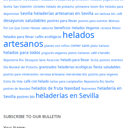
San Valentín
cócteles
helado de pistacho
Sevilla
primavera
boom
Bio
helados para
Sevilla
heladerías artesanas en Sevilla
sin lactosa
deportistas
bío
café
desayunos saludables
postres para llevar
postres para eventos
Motivos
beneficios
Helados Veganos
sabores
Por Los Que Comer Helado
cerveza Molan
helados
helados para llevar
cafés ecológicos
artesanos
comer sano
planes con niños
plato italiano
helados para todos
yogures veganos
café irlandés
platos italianos
helado para llevar
eventos
Repostería Bio
Desayuno Sano
focaccias
Sicilia
postres
granizados
heladerías ecológicas
fiesta
saludables
Día Mundial del Pistacho
cerveza artesana
meriendas bío
postres para intolerantes
postres para veganos
café con helado
Estilo De Vida
tartas para cumpleaños
Repostería Bio Sevilla
helados de fruta
Navidad
heladería en
postres de Navidad
Nutrientes
heladerías en Sevilla
Sevilla
postres bío
SUBSCRIBE TO OUR BULLETIN
Your Name: