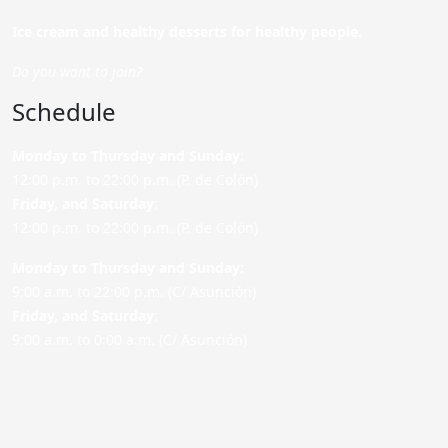
Ice cream and healthy desserts for healthy people.
Do you want to join?
Schedule
Monday to Thursday and Sunday
:
12:00 p.m. to 22:00 p.m. (P. de Colón)
Friday,
and Saturday
:
12:00 p.m. to 22:00 p.m. (P. de Colón)
Monday to Thursday and Sunday:
9:00 a.m. to 22:00 p.m. (C/ Asunción)
Friday,
and Saturday
:
9:00 a.m. to 0:00 a.m. (C/ Asunción)