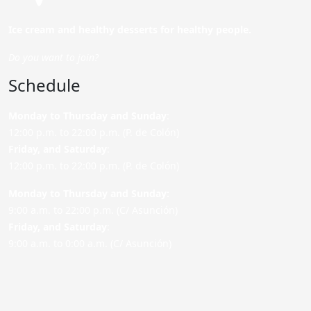
Ice cream and healthy desserts for healthy people.
Do you want to join?
Schedule
Monday to Thursday and Sunday
:
12:00 p.m. to 22:00 p.m. (P. de Colón)
Friday,
and Saturday
:
12:00 p.m. to 22:00 p.m. (P. de Colón)
Monday to Thursday and Sunday:
9:00 a.m. to 22:00 p.m. (C/ Asunción)
Friday,
and Saturday
:
9:00 a.m. to 0:00 a.m. (C/ Asunción)