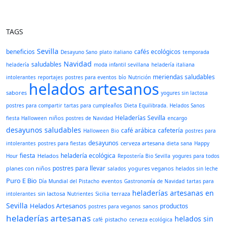
TAGS
Sevilla
beneficios
cafés ecológicos
Desayuno Sano
plato italiano
temporada
Navidad
saludables
heladería
moda infantil sevillana
heladería italiana
meriendas saludables
intolerantes
reportajes
postres para eventos
bío
Nutrición
helados artesanos
sabores
yogures sin lactosa
postres para compartir
tartas para cumpleaños
Dieta Equilibrada. Helados Sanos
Heladerías Sevilla
niños
fiesta Halloween
postres de Navidad
encargo
desayunos saludables
café arábica
cafetería
Halloween
Bio
postres para
desayunos
cerveza artesana
intolerantes
postres para fiestas
dieta sana
Happy
fiesta
heladería ecológica
Helados
Hour
Repostería Bio Sevilla
yogures para todos
postres para llevar
planes con niños
yogures veganos
salados
helados sin leche
Puro E Bio
eventos
Día Mundial del Pistacho
Gastronomía de Navidad
tartas para
heladerías artesanas en
sin lactosa
terraza
intolerantes
Nutrientes
Sicilia
Sevilla
Helados Artesanos
productos
sanos
postres para veganos
heladerías artesanas
helados sin
pistacho
café
cerveza ecológica