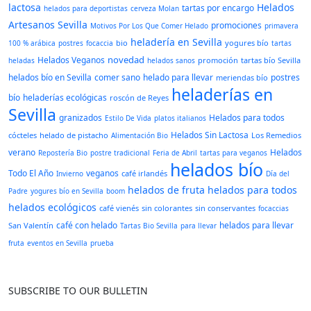
lactosa
Helados
tartas por encargo
helados para deportistas
cerveza Molan
Artesanos Sevilla
promociones
Motivos Por Los Que Comer Helado
primavera
heladería en Sevilla
bio
yogures bío
100 % arábica
postres
focaccia
tartas
novedad
Helados Veganos
promoción
tartas bío Sevilla
heladas
helados sanos
helados bío en Sevilla
comer sano
helado para llevar
postres
meriendas bío
heladerías en
bío
heladerías ecológicas
roscón de Reyes
Sevilla
granizados
Helados para todos
Estilo De Vida
platos italianos
Helados Sin Lactosa
cócteles
helado de pistacho
Los Remedios
Alimentación Bio
verano
Helados
Repostería Bio
postre tradicional
Feria de Abril
tartas para veganos
helados bío
Todo El Año
veganos
café irlandés
Invierno
Día del
helados de fruta
helados para todos
Padre
yogures bío en Sevilla
boom
helados ecológicos
café vienés
sin colorantes
sin conservantes
focaccias
café con helado
helados para llevar
San Valentín
Tartas Bio Sevilla
para llevar
fruta
eventos en Sevilla
prueba
SUBSCRIBE TO OUR BULLETIN