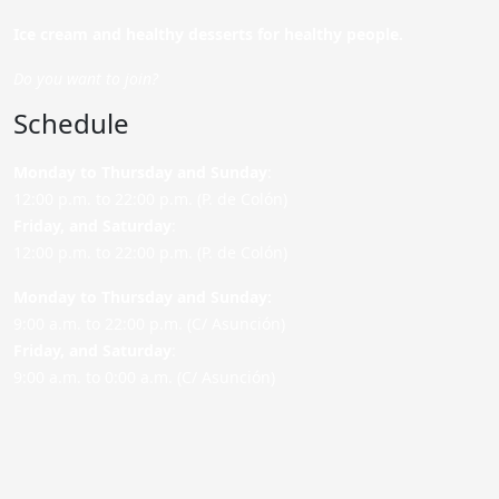
Ice cream and healthy desserts for healthy people.
Do you want to join?
Schedule
Monday to Thursday and Sunday
:
12:00 p.m. to 22:00 p.m. (P. de Colón)
Friday,
and Saturday
:
12:00 p.m. to 22:00 p.m. (P. de Colón)
Monday to Thursday and Sunday:
9:00 a.m. to 22:00 p.m. (C/ Asunción)
Friday,
and Saturday
:
9:00 a.m. to 0:00 a.m. (C/ Asunción)