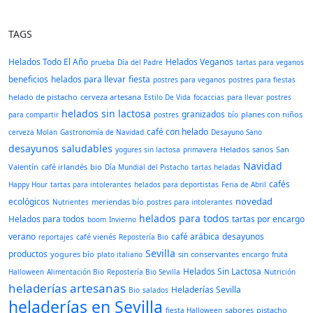
TAGS
Helados Todo El Año
Helados Veganos
prueba
Día del Padre
tartas para veganos
beneficios
helados para llevar
fiesta
postres para veganos
postres para fiestas
helado de pistacho
cerveza artesana
Estilo De Vida
focaccias
para llevar
postres
helados sin lactosa
granizados
planes con niños
para compartir
postres
bío
café con helado
cerveza Molan
Gastronomía de Navidad
Desayuno Sano
desayunos saludables
Helados
sanos
San
yogures sin lactosa
primavera
Navidad
Valentín
café irlandés
bio
Día Mundial del Pistacho
tartas heladas
cafés
Happy Hour
tartas para intolerantes
helados para deportistas
Feria de Abril
novedad
ecológicos
meriendas bío
Nutrientes
postres para intolerantes
helados para todos
Helados para todos
tartas por encargo
boom
Invierno
verano
café arábica
desayunos
café vienés
reportajes
Repostería Bio
Sevilla
productos
yogures bío
sin conservantes
plato italiano
encargo
fruta
Helados Sin Lactosa
Halloween
Alimentación Bio
Repostería Bio Sevilla
Nutrición
heladerías artesanas
Heladerías Sevilla
Bio
salados
heladerías en Sevilla
sabores
pistacho
fiesta Halloween