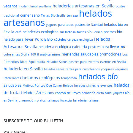
heladerías artesanas en Sevilla
veganos
moda infantil sevillana
postre
helados
comer sano
terraza
tradicional
Tartas Bio Sevilla
artesanos
helados bío en
yogures para todos
postres de Navidad
Sevilla
heladerías ecológicas
postres bío
sin lactosa
tartas bío Sevilla
café
Helados
Puro E Bio
helado para llevar
cócteles
cerveza ecológica
Artesanos Sevilla
heladería ecológica
cafetería
postres para llevar
sin
meriendas saludables
promociones
colorantes
niños
Los
Sicilia
100 % arábica
Remedios
Dieta Equilibrada. Helados Sanos
postres para eventos
eventos en Sevilla
heladería en Sevilla
yogures veganos
helados sanos
tartas para cumpleaños
helados bío
helados ecológicos
intolerantes
temporada
helados
saludables
eventos
Motivos Por Los Que Comer Helado
helados sin leche
de fruta
Helados Artesanos
roscón de Reyes
heladería
dieta sana
yogures bío
promoción
en Sevilla
platos italianos
focaccia
heladería italiana
SUBSCRIBE TO OUR BULLETIN
Your Name: