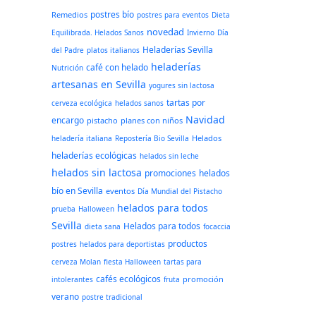
postres bío
Remedios
postres para eventos
Dieta
novedad
Equilibrada. Helados Sanos
Invierno
Día
Heladerías Sevilla
del Padre
platos italianos
heladerías
café con helado
Nutrición
artesanas en Sevilla
yogures sin lactosa
tartas por
cerveza ecológica
helados sanos
Navidad
encargo
pistacho
planes con niños
Helados
heladería italiana
Repostería Bio Sevilla
heladerías ecológicas
helados sin leche
helados sin lactosa
promociones
helados
bío en Sevilla
eventos
Día Mundial del Pistacho
helados para todos
prueba
Halloween
Sevilla
Helados para todos
dieta sana
focaccia
productos
postres
helados para deportistas
cerveza Molan
fiesta Halloween
tartas para
cafés ecológicos
promoción
intolerantes
fruta
verano
postre tradicional