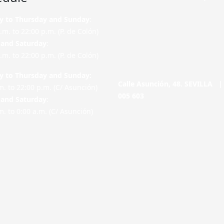
 to Thursday and Sunday
:
.m. to 22:00 p.m. (P. de Colón)
and Saturday
:
.m. to 22:00 p.m. (P. de Colón)
 to Thursday and Sunday:
Calle Asunción, 48. SEVILLA 
m. to 22:00 p.m. (C/ Asunción)
005 603
and Saturday
:
m. to 0:00 a.m. (C/ Asunción)