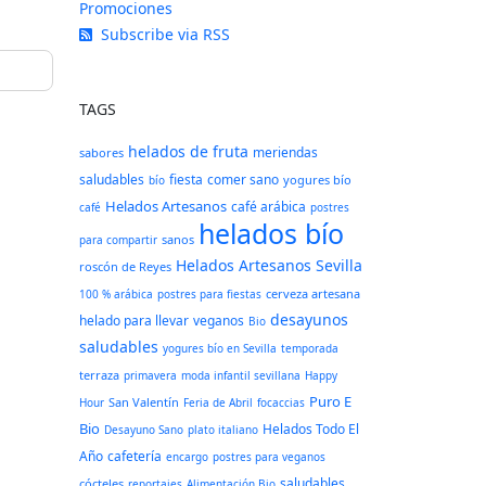
Promociones
Subscribe via RSS
TAGS
helados de fruta
meriendas
sabores
saludables
fiesta
comer sano
yogures bío
bío
Helados Artesanos
café arábica
café
postres
helados bío
sanos
para compartir
Helados Artesanos Sevilla
roscón de Reyes
cerveza artesana
100 % arábica
postres para fiestas
desayunos
helado para llevar
veganos
Bio
saludables
yogures bío en Sevilla
temporada
terraza
primavera
moda infantil sevillana
Happy
Puro E
San Valentín
Hour
Feria de Abril
focaccias
Bio
Helados Todo El
Desayuno Sano
plato italiano
Año
cafetería
encargo
postres para veganos
saludables
cócteles
reportajes
Alimentación Bio