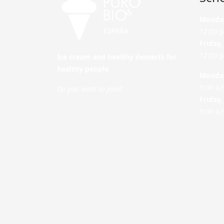
Monday
12:00 p
Friday,
12:00 p
Ice cream and healthy desserts for
healthy people.
Monday
9:00 a.
Do you want to join?
Friday,
9:00 a.