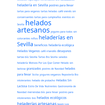
heladería en Sevilla
postres para llevar
café vienés
sin
tartas para veganos
tartas heladas
conservantes
tartas para cumpleaños
eventos en
helados
Sevilla
artesanos
sin
yogures para todos
heladerías en
colorantes
niños
Sevilla
beneficios
heladería ecológica
Helados Veganos
desayunos
café irlandés
tartas bío Sevilla
Tartas Bio Sevilla
salados
sin
heladería
Motivos Por Los Que Comer Helado
granizados
helados
lactosa
postres de Navidad
para llevar
yogures veganos
Sicilia
Repostería Bio
Helados Sin
helado de pistacho
intolerantes
Lactosa
Estilo De Vida
Nutrientes
Gastronomía de
meriendas bío
Navidad
para llevar
postres para
helados ecológicos
bio
intolerantes
heladerías artesanas
Los
boom