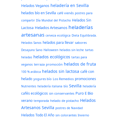
heladería en Sevilla
Helados Veganos
helados bío en Sevilla
café vienés
postres para
Helados Sin
compartir
Día Mundial del Pistacho
heladerías
Helados Artesanos
Lactosa
artesanas
cerveza ecológica
Dieta Equilibrada.
helados para llevar
sabores
Helados Sanos
Desayuno Sano
Halloween
helados sin leche
tartas
helados ecológicos
heladas
tartas para
helados de fruta
terraza
promoción
veganos
helados sin lactosa
café con
100 % arábica
helado
promociones
yogures bío
Los Remedios
Sevilla
Nutrientes
heladería italiana
bío
heladería
Puro E Bio
cafés ecológicos
sin conservantes
Helados
verano
helado de pistacho
temporada
Artesanos Sevilla
postres de Navidad
Helados Todo El Año
sin colorantes
Invierno