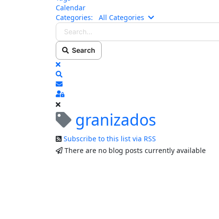
Calendar
Search...
Categories:
All Categories
Search
x
Search
Subscribe to blog
Sign In
granizados
Subscribe to this list via RSS
There are no blog posts currently available