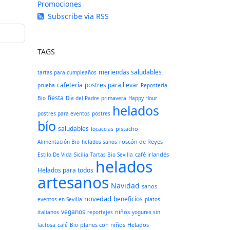
Promociones
Subscribe via RSS
TAGS
meriendas saludables
tartas para cumpleaños
cafetería
postres para llevar
prueba
Repostería
fiesta
Bio
Día del Padre
primavera
Happy Hour
helados
postres para eventos
postres
bío
saludables
pistacho
focaccias
roscón de Reyes
Alimentación Bio
helados sanos
café irlandés
Estilo De Vida
Sicilia
Tartas Bio Sevilla
helados
Helados para todos
artesanos
Navidad
sanos
novedad
beneficios
eventos en Sevilla
platos
veganos
niños
italianos
reportajes
yogures sin
planes con niños
Helados
lactosa
café
Bio