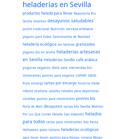
heladerías en Sevilla
productos
helado para llevar
Repostería Bio
desayunos saludables
eventos
Sevilla
cerveza artesana
postre tradicional
Nutrición
yogures para todos
Gastronomía de Navidad
heladería ecológica
granizados
sin lactosa
heladerías artesanas
yogures bío en Sevilla
en Sevilla
Heladerías Sevilla
café arábica
yogures veganos
meriendas bío
dieta sana
comer sano
intolerantes
postres para veganos
tartas por encargo
fruta
encargo
focaccia
moda
infantil sevillana
salados
helados para deportistas
postres bío
cócteles
postres para intolerantes
desayunos
tartas bío Sevilla
Feria de Abril
Motivos
helados
San Valentín
Por Los Que Comer Helado
para todos
bio
tartas para intolerantes
fiesta
heladerías ecológicas
Halloween
plato italiano
para llevar
boom
postres para fiestas
cerveza Molan