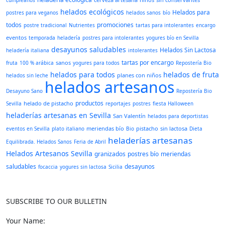
cumpleaños
helados ecológicos
Helados para
postres para veganos
helados sanos
bío
todos
promociones
postre tradicional
Nutrientes
tartas para intolerantes
encargo
eventos
temporada
heladería
postres para intolerantes
yogures bío en Sevilla
desayunos saludables
Helados Sin Lactosa
heladería italiana
intolerantes
tartas por encargo
sanos
fruta
100 % arábica
yogures para todos
Repostería Bio
helados para todos
helados de fruta
planes con niños
helados sin leche
helados artesanos
Desayuno Sano
Repostería Bio
productos
helado de pistacho
Sevilla
reportajes
postres
fiesta Halloween
heladerías artesanas en Sevilla
San Valentín
helados para deportistas
meriendas bío
pistacho
sin lactosa
eventos en Sevilla
plato italiano
Bio
Dieta
heladerías artesanas
Equilibrada. Helados Sanos
Feria de Abril
Helados Artesanos Sevilla
granizados
postres bío
meriendas
saludables
desayunos
focaccia
yogures sin lactosa
Sicilia
SUBSCRIBE TO OUR BULLETIN
Your Name: