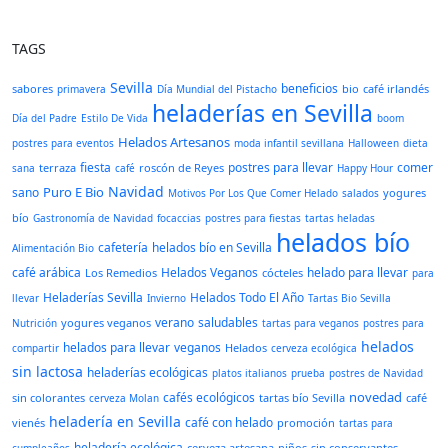
TAGS
Sevilla
beneficios
sabores
bio
café irlandés
primavera
Día Mundial del Pistacho
heladerías en Sevilla
Día del Padre
Estilo De Vida
boom
Helados Artesanos
postres para eventos
moda infantil sevillana
Halloween
dieta
fiesta
postres para llevar
comer
terraza
roscón de Reyes
sana
café
Happy Hour
Navidad
Puro E Bio
sano
yogures
Motivos Por Los Que Comer Helado
salados
bío
Gastronomía de Navidad
focaccias
postres para fiestas
tartas heladas
helados bío
cafetería
helados bío en Sevilla
Alimentación Bio
café arábica
Helados Veganos
helado para llevar
Los Remedios
cócteles
para
Heladerías Sevilla
Helados Todo El Año
llevar
Invierno
Tartas Bio Sevilla
verano
saludables
yogures veganos
Nutrición
tartas para veganos
postres para
helados
helados para llevar
veganos
Helados
compartir
cerveza ecológica
sin lactosa
heladerías ecológicas
platos italianos
prueba
postres de Navidad
novedad
cafés ecológicos
sin colorantes
tartas bío Sevilla
café
cerveza Molan
heladería en Sevilla
café con helado
vienés
promoción
tartas para
heladería ecológica
cerveza artesana
niños
sin conservantes