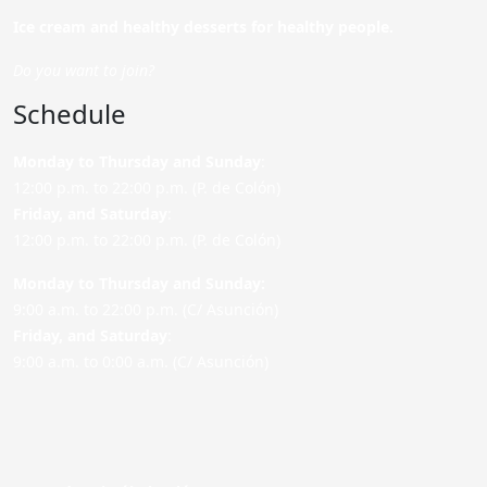
Ice cream and healthy desserts for healthy people.
Do you want to join?
Schedule
Monday to Thursday and Sunday
:
12:00 p.m. to 22:00 p.m. (P. de Colón)
Friday,
and Saturday
:
12:00 p.m. to 22:00 p.m. (P. de Colón)
Monday to Thursday and Sunday:
9:00 a.m. to 22:00 p.m. (C/ Asunción)
Friday,
and Saturday
:
9:00 a.m. to 0:00 a.m. (C/ Asunción)