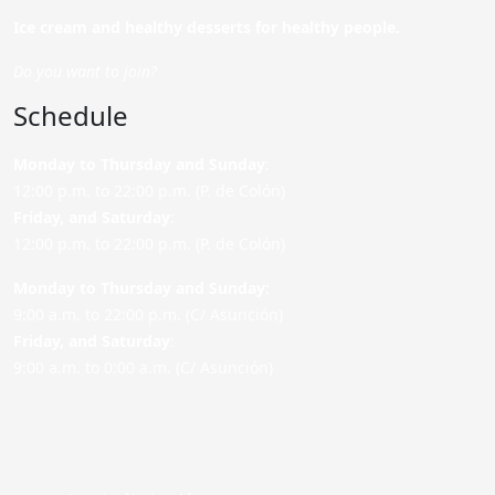
Ice cream and healthy desserts for healthy people.
Do you want to join?
Schedule
Monday to Thursday and Sunday
:
12:00 p.m. to 22:00 p.m. (P. de Colón)
Friday,
and Saturday
:
12:00 p.m. to 22:00 p.m. (P. de Colón)
Monday to Thursday and Sunday:
9:00 a.m. to 22:00 p.m. (C/ Asunción)
Friday,
and Saturday
:
9:00 a.m. to 0:00 a.m. (C/ Asunción)