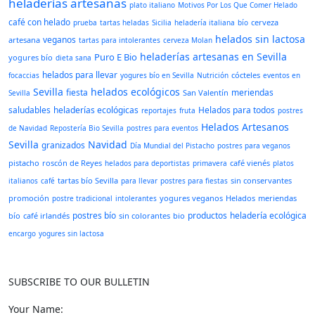
heladerías artesanas
plato italiano
Motivos Por Los Que Comer Helado
café con helado
cerveza
prueba
tartas heladas
Sicilia
heladería italiana
bío
helados sin lactosa
veganos
artesana
tartas para intolerantes
cerveza Molan
heladerías artesanas en Sevilla
Puro E Bio
yogures bío
dieta sana
helados para llevar
cócteles
focaccias
yogures bío en Sevilla
Nutrición
eventos en
Sevilla
helados ecológicos
fiesta
meriendas
San Valentín
Sevilla
saludables
heladerías ecológicas
Helados para todos
reportajes
fruta
postres
Helados Artesanos
de Navidad
Repostería Bio Sevilla
postres para eventos
Sevilla
Navidad
granizados
Día Mundial del Pistacho
postres para veganos
pistacho
roscón de Reyes
café vienés
helados para deportistas
primavera
platos
tartas bío Sevilla
sin conservantes
italianos
café
para llevar
postres para fiestas
promoción
yogures veganos
Helados
meriendas
postre tradicional
intolerantes
postres bío
productos
heladería ecológica
bío
café irlandés
sin colorantes
bio
encargo
yogures sin lactosa
SUBSCRIBE TO OUR BULLETIN
Your Name: