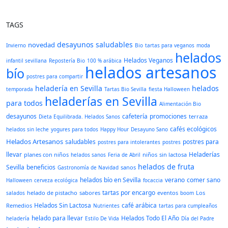
TAGS
desayunos saludables
novedad
Invierno
Bio
tartas para veganos
moda
helados
Helados Veganos
infantil sevillana
Repostería Bio
100 % arábica
helados artesanos
bío
postres para compartir
heladería en Sevilla
helados
temporada
Tartas Bio Sevilla
fiesta Halloween
heladerías en Sevilla
para todos
Alimentación Bio
desayunos
cafetería
promociones
terraza
Dieta Equilibrada. Helados Sanos
cafés ecológicos
helados sin leche
yogures para todos
Happy Hour
Desayuno Sano
Helados Artesanos
saludables
postres para
postres para intolerantes
postres
llevar
Heladerías
planes con niños
niños
sin lactosa
helados sanos
Feria de Abril
helados de fruta
Sevilla
beneficios
sanos
Gastronomía de Navidad
helados bío en Sevilla
verano
comer sano
Halloween
cerveza ecológica
focaccia
tartas por encargo
helado de pistacho
sabores
eventos
Los
salados
boom
Helados Sin Lactosa
café arábica
Remedios
Nutrientes
tartas para cumpleaños
helado para llevar
Helados Todo El Año
heladería
Estilo De Vida
Día del Padre