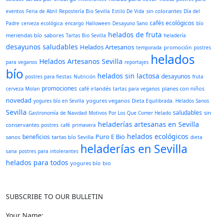
sin colorantes
eventos
Feria de Abril
Repostería Bio Sevilla
Estilo De Vida
Día del
cafés ecológicos
Padre
cerveza ecológica
encargo
Halloween
Desayuno Sano
bío
helados de fruta
meriendas bío
sabores
Tartas Bio Sevilla
heladería
desayunos saludables
Helados Artesanos
promoción
temporada
postres
helados
Helados Artesanos Sevilla
para veganos
reportajes
bío
helados sin lactosa
desayunos
postres para fiestas
Nutrición
fruta
promociones
café irlandés
planes con niños
cerveza Molan
tartas para veganos
novedad
yogures veganos
yogures bío en Sevilla
Dieta Equilibrada. Helados Sanos
Sevilla
saludables
sin
Gastronomía de Navidad
Motivos Por Los Que Comer Helado
heladerías artesanas en Sevilla
conservantes
postres
café
primavera
helados ecológicos
Puro E Bio
beneficios
sanos
tartas bío Sevilla
dieta
heladerías en Sevilla
sana
postres para intolerantes
helados para todos
yogures bío
bio
SUBSCRIBE TO OUR BULLETIN
Your Name: