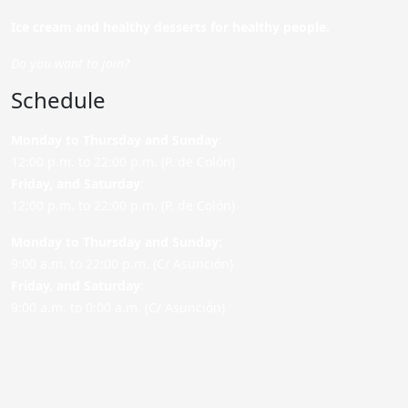
Ice cream and healthy desserts for healthy people.
Do you want to join?
Schedule
Monday to Thursday and Sunday
:
12:00 p.m. to 22:00 p.m. (P. de Colón)
Friday,
and Saturday
:
12:00 p.m. to 22:00 p.m. (P. de Colón)
Monday to Thursday and Sunday:
9:00 a.m. to 22:00 p.m. (C/ Asunción)
Friday,
and Saturday
:
9:00 a.m. to 0:00 a.m. (C/ Asunción)