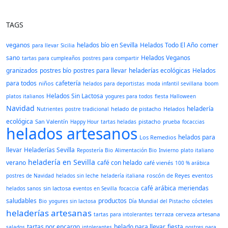
TAGS
veganos
helados bío en Sevilla
Helados Todo El Año
comer
para llevar
Sicilia
sano
Helados Veganos
tartas para cumpleaños
postres para compartir
granizados
postres bío
postres para llevar
heladerías ecológicas
Helados
para todos
cafetería
niños
helados para deportistas
moda infantil sevillana
boom
Helados Sin Lactosa
platos italianos
yogures para todos
fiesta Halloween
Navidad
heladería
helado de pistacho
Helados
Nutrientes
postre tradicional
ecológica
San Valentín
pistacho
Happy Hour
tartas heladas
prueba
focaccias
helados artesanos
helados para
Los Remedios
llevar
Heladerías Sevilla
Repostería Bio
Alimentación Bio
Invierno
plato italiano
heladería en Sevilla
verano
café con helado
café vienés
100 % arábica
roscón de Reyes
eventos
postres de Navidad
helados sin leche
heladería italiana
café arábica
meriendas
sin lactosa
helados sanos
eventos en Sevilla
focaccia
saludables
productos
cócteles
Bio
yogures sin lactosa
Día Mundial del Pistacho
heladerías artesanas
terraza
cerveza artesana
tartas para intolerantes
tartas por encargo
helado para llevar
fiesta
salados
intolerantes
postres para