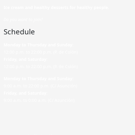
Ice cream and healthy desserts for healthy people.
Do you want to join?
Schedule
Monday to Thursday and Sunday
:
12:00 p.m. to 22:00 p.m. (P. de Colón)
Friday,
and Saturday
:
12:00 p.m. to 22:00 p.m. (P. de Colón)
Monday to Thursday and Sunday:
9:00 a.m. to 22:00 p.m. (C/ Asunción)
Friday,
and Saturday
:
9:00 a.m. to 0:00 a.m. (C/ Asunción)