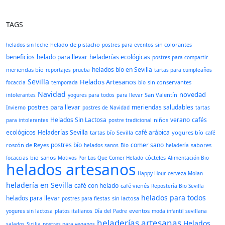
TAGS
helado de pistacho
sin colorantes
helados sin leche
postres para eventos
beneficios
helado para llevar
heladerías ecológicas
postres para compartir
helados bío en Sevilla
meriendas bío
reportajes
prueba
tartas para cumpleaños
Sevilla
Helados Artesanos
sin conservantes
focaccia
temporada
bío
Navidad
novedad
San Valentín
intolerantes
yogures para todos
para llevar
postres para llevar
meriendas saludables
Invierno
postres de Navidad
tartas
Helados Sin Lactosa
verano
cafés
niños
para intolerantes
postre tradicional
ecológicos
Heladerías Sevilla
café arábica
tartas bío Sevilla
yogures bío
café
postres bío
comer sano
roscón de Reyes
sabores
helados sanos
Bio
heladería
bio
sanos
cócteles
focaccias
Motivos Por Los Que Comer Helado
Alimentación Bio
helados artesanos
Happy Hour
cerveza Molan
heladería en Sevilla
café con helado
café vienés
Repostería Bio Sevilla
helados para todos
helados para llevar
sin lactosa
postres para fiestas
eventos
yogures sin lactosa
platos italianos
Día del Padre
moda infantil sevillana
heladerías artesanas
Helados
salados
Sicilia
postres para veganos