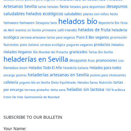
Artesanos Sevilla
desayunos
fiesta
tartas heladas
helados para deportistas
saludables
helados ecológicos
saludables
planes con niños
fiesta
helados bío
Halloween
Halloween
Desayuno Sano
Repostería Bio
Feria
helados de fruta
heladería
café irlandés
de Abril
eventos en Sevilla
primavera
Puro E Bio
ecológica
veganos
cerveza artesana
promoción
tartas para veganos
productos
yogures veganos
Helados
Nutrientes
plato italiano
cerveza ecológica
Helados Veganos
granizados
Día Mundial del Pistacho
Tartas Bio Sevilla
heladerías en Sevilla
desayunos
promociones
Los
fruta
Helados Todo El Año
Helados para todos
Remedios
boom
heladería italiana
heladerías artesanas en Sevilla
encargo
postres
postres para intolerantes
cafetería
tartas
yogures bío en Sevilla
Dieta Equilibrada. Helados Sanos
Nutrición
helados sin lactosa
por encargo
terraza
pistacho
dieta sana
100 % arábica
Estilo De Vida
Gastronomía de Navidad
SUBSCRIBE TO OUR BULLETIN
Your Name: