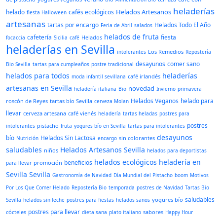
heladerías
Helados Artesanos
helado
cafés ecológicos
fiesta Halloween
artesanas
tartas por encargo
Helados Todo El Año
Feria de Abril
salados
helados de fruta
cafetería
fiesta
Helados
focaccia
Sicilia
café
heladerías en Sevilla
Los Remedios
intolerantes
Repostería
desayunos
comer sano
Bio Sevilla
tartas para cumpleaños
postre tradicional
helados para todos
heladerías
café irlandés
moda infantil sevillana
artesanas en Sevilla
novedad
heladería italiana
Bio
Invierno
primavera
Helados Veganos
helado para
roscón de Reyes
tartas bío Sevilla
cerveza Molan
llevar
cerveza artesana
café vienés
heladería
tartas heladas
postres para
postres
pistacho
intolerantes
fruta
yogures bío en Sevilla
tartas para intolerantes
desayunos
bío
Helados Sin Lactosa
sin colorantes
Nutrición
encargo
saludables
Helados Artesanos Sevilla
niños
helados para deportistas
helados ecológicos
heladería en
beneficios
promoción
para llevar
Sevilla
Sevilla
Gastronomía de Navidad
Día Mundial del Pistacho
boom
Motivos
Por Los Que Comer Helado
Repostería Bio
temporada
postres de Navidad
Tartas Bio
saludables
yogures bío
Sevilla
helados sin leche
postres para fiestas
helados sanos
postres para llevar
cócteles
sabores
dieta sana
plato italiano
Happy Hour