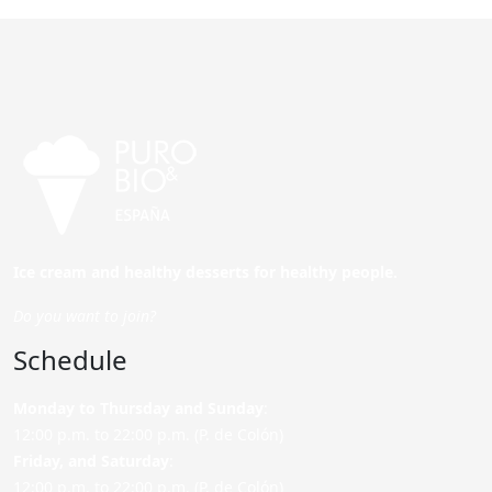
Ice cream and healthy desserts for healthy people.
Do you want to join?
Schedule
Monday to Thursday and Sunday
:
12:00 p.m. to 22:00 p.m. (P. de Colón)
Friday,
and Saturday
:
12:00 p.m. to 22:00 p.m. (P. de Colón)