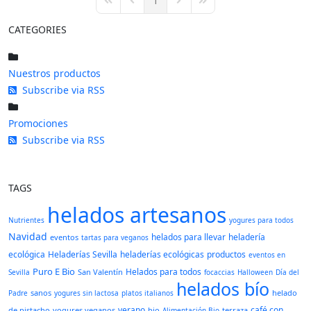
1
First Page
Previous Page
Next Page
Last Page
CATEGORIES
Nuestros productos
Subscribe via RSS
Promociones
Subscribe via RSS
TAGS
helados artesanos
Nutrientes
yogures para todos
Navidad
helados para llevar
heladería
eventos
tartas para veganos
ecológica
Heladerías Sevilla
heladerías ecológicas
productos
eventos en
Puro E Bio
Helados para todos
San Valentín
Sevilla
focaccias
Halloween
Día del
helados bío
sanos
helado
Padre
yogures sin lactosa
platos italianos
verano
café con
de pistacho
yogures veganos
bio
terraza
Alimentación Bio