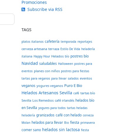
Promociones
Subscribe via RSS
TAGS
cafetería
platos italianos
temporada
reportajes
cerveza artesana
terraza
Estilo De Vida
heladería
postres bío
Helados
italiana
Happy Hour
bío
Navidad
saludables
Halloween
postres para
planes con niños
eventos
postres para fiestas
eventos
tartas para veganos
para llevar
salados
Puro E Bio
veganos
yogures veganos
Helados Artesanos Sevilla
tartas bío
café
helados bío
Sevilla
Los Remedios
café irlandés
en Sevilla
yogures para todos
tartas heladas
granizados
café con helado
heladería
cerveza
helados para llevar
fiesta
Molan
Bio
primavera
helados sin lactosa
comer sano
fiesta