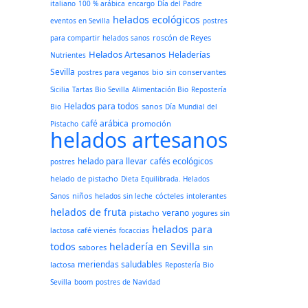
italiano
100 % arábica
encargo
Día del Padre
helados ecológicos
eventos en Sevilla
postres
roscón de Reyes
para compartir
helados sanos
Helados Artesanos
Heladerías
Nutrientes
Sevilla
bio
sin conservantes
postres para veganos
Sicilia
Tartas Bio Sevilla
Alimentación Bio
Repostería
Helados para todos
sanos
Bio
Día Mundial del
café arábica
promoción
Pistacho
helados artesanos
helado para llevar
cafés ecológicos
postres
helado de pistacho
Dieta Equilibrada. Helados
niños
cócteles
Sanos
helados sin leche
intolerantes
helados de fruta
verano
pistacho
yogures sin
helados para
café vienés
lactosa
focaccias
todos
heladería en Sevilla
sabores
sin
meriendas saludables
lactosa
Repostería Bio
Sevilla
boom
postres de Navidad