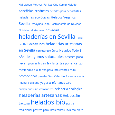
Halloween
Motivos Por Los Que Comer Helado
beneficios
productos
helados para deportistas
heladerías ecológicas
Helados Veganos
Sevilla
Desayuno Sano
Gastronomía de Navidad
novedad
Nutrición
dieta sana
heladerías en Sevilla
Feria
heladerías artesanas
desayunos
de Abril
en Sevilla
Helados Todo El
cerveza ecológica
desayunos saludables
Año
postres para
llevar
tartas por encargo
yogures bío en Sevilla
meriendas bío
tartas para intolerantes
fruta
promociones
San Valentín
prueba
focaccia
moda
yogures bío
infantil sevillana
tartas para
heladería ecológica
sin colorantes
cumpleaños
heladerías artesanas
Helados Sin
helados bío
Lactosa
postre
tradicional
postres para intolerantes
Invierno
plato