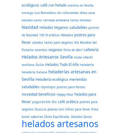
ecológicos
café con helado
eventos en Sevilla
Los Remedios
sin colorantes
encargo
dieta sana
cerveza artesana
helados sanos
tartas heladas
Navidad
Helados Veganos
saludables
postres
postres para
Helados
de Navidad
100 % arábica
llevar
salados
tartas para veganos
Día Mundial del
veganos
cafetería
eventos
Pistacho
Feria de Abril
Helados Artesanos Sevilla
moda infantil
Helados Todo El Año
sevillana
Sicilia
heladería
heladerías artesanas en
heladería italiana
Sevilla
heladería ecológica
meriendas
saludables
reportajes
postres para fiestas
novedad
beneficios
helados para
Happy Hour
llevar
café arábica
yogures bío
Bio
postres para
planes con niños
veganos
focaccia
para llevar
fruta
sabores
boom
Dieta Equilibrada. Helados Sanos
helados artesanos
promoción
cócteles
sanos