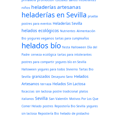
primavera
intolerantes
heladerías artesanas
niños
heladerías en Sevilla
prueba
Heladerías Sevilla
postres para eventos
helados ecológicos
Nutrientes
Alimentación
yogures veganos
Bio
tartas para cumpleaños
helados bío
fiesta Halloween
Día del
Padre
cerveza ecológica
tartas para intolerantes
postres para compartir
yogures bío en Sevilla
Halloween
yogures para todos
Invierno
Tartas Bio
Helados
granizados
Sevilla
Desayuno Sano
Artesanos
Helados Sin Lactosa
terraza
sin lactosa
focaccias
postre tradicional
platos
Sevilla
San Valentín
italianos
Motivos Por Los Que
Comer Helado
postres
Repostería Bio Sevilla
yogures
helado de pistacho
sin lactosa
Repostería Bio