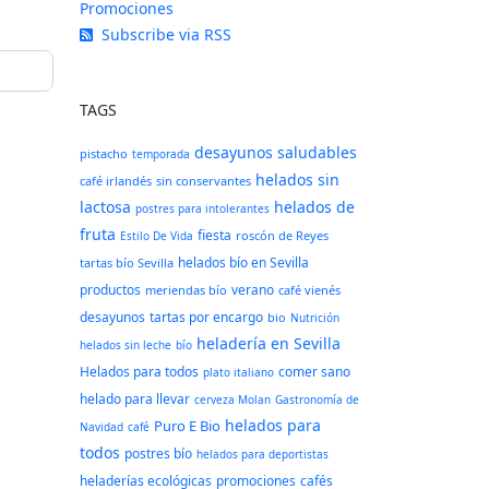
Promociones
Subscribe via RSS
TAGS
desayunos saludables
pistacho
temporada
helados sin
café irlandés
sin conservantes
lactosa
helados de
postres para intolerantes
fruta
fiesta
roscón de Reyes
Estilo De Vida
helados bío en Sevilla
tartas bío Sevilla
productos
verano
meriendas bío
café vienés
desayunos
tartas por encargo
bio
Nutrición
heladería en Sevilla
helados sin leche
bío
Helados para todos
comer sano
plato italiano
helado para llevar
cerveza Molan
Gastronomía de
helados para
Puro E Bio
Navidad
café
todos
postres bío
helados para deportistas
heladerías ecológicas
promociones
cafés