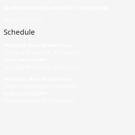
Ice cream and healthy desserts for healthy people.
Do you want to join?
Schedule
Monday to Thursday and Sunday
:
12:00 p.m. to 22:00 p.m. (P. de Colón)
Friday,
and Saturday
:
12:00 p.m. to 22:00 p.m. (P. de Colón)
Monday to Thursday and Sunday:
9:00 a.m. to 22:00 p.m. (C/ Asunción)
Friday,
and Saturday
:
9:00 a.m. to 0:00 a.m. (C/ Asunción)