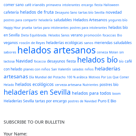
comer sano
café irlandés
primavera
intolerantes
encargo
fiesta Halloween
helados de fruta
novedad
cafetería
tartas bío Sevilla
Desayuno Sano
Helados Artesanos
saludables
yogures bío
postres para compartir
heladería
helados bío
Happy Hour
prueba
tartas para intolerantes
postres para intolerantes
en Sevilla
verano
promoción
Dieta Equilibrada. Helados Sanos
focaccias
Bio
veganos
heladerías ecológicas
meriendas saludables
roscón de Reyes
sanos
helados artesanos
sabores
sin
cerveza Molan
helados bío
Navidad
desayunos
fiesta
café
lactosa
focaccia
bío
heladerías
con helado
planes con niños
San Valentín
niños
salados
artesanas
Día Mundial del Pistacho
100 % arábica
Motivos Por Los Que Comer
helados ecológicos
postres bío
cerveza artesana
Helado
Nutrientes
heladerías en Sevilla
helados para todos
boom
Puro E Bio
Heladerías Sevilla
tartas por encargo
postres de Navidad
SUBSCRIBE TO OUR BULLETIN
Your Name: