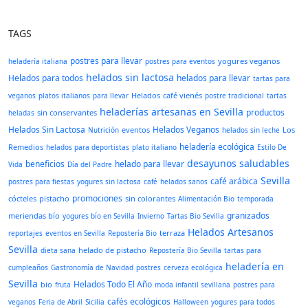
TAGS
postres para llevar
yogures veganos
heladería italiana
postres para eventos
helados sin lactosa
Helados para todos
helados para llevar
tartas para
Helados
café vienés
veganos
platos italianos
para llevar
postre tradicional
tartas
heladerías artesanas en Sevilla
productos
sin conservantes
heladas
Helados Sin Lactosa
Helados Veganos
eventos
Los
Nutrición
helados sin leche
heladería ecológica
Remedios
helados para deportistas
plato italiano
Estilo De
desayunos saludables
beneficios
helado para llevar
Vida
Día del Padre
Sevilla
café arábica
postres para fiestas
yogures sin lactosa
café
helados sanos
promociones
cócteles
pistacho
sin colorantes
Alimentación Bio
temporada
granizados
meriendas bío
yogures bío en Sevilla
Invierno
Tartas Bio Sevilla
Helados Artesanos
terraza
reportajes
eventos en Sevilla
Repostería Bio
Sevilla
helado de pistacho
dieta sana
Repostería Bio Sevilla
tartas para
heladería en
cumpleaños
Gastronomía de Navidad
postres
cerveza ecológica
Sevilla
Helados Todo El Año
bio
fruta
moda infantil sevillana
postres para
cafés ecológicos
veganos
Feria de Abril
Sicilia
Halloween
yogures para todos