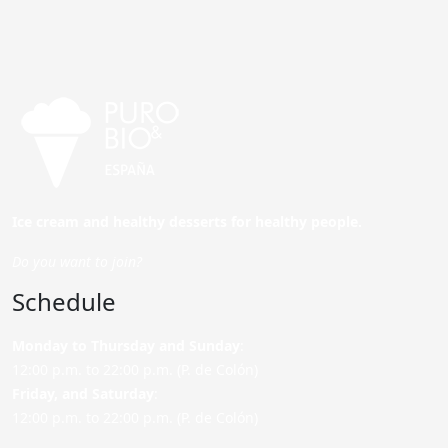
Ice cream and healthy desserts for healthy people.
Do you want to join?
Schedule
Monday to Thursday and Sunday
:
12:00 p.m. to 22:00 p.m. (P. de Colón)
Friday,
and Saturday
:
12:00 p.m. to 22:00 p.m. (P. de Colón)