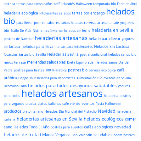
lactosa
café irlandés
tartas para cumpleaños
Halloween
temporada
bío
Feria de Abril
helados
heladería ecológica
tartas por encargo
intolerantes
salados
bío
sabores
cerveza artesana
yogures
para llevar
postres
tartas heladas
café
heladería en Sevilla
bío
Estilo De Vida
Nutrientes
Invierno
helados sin leche
heladerías artesanas
helado para llevar
postres de Navidad
yogures
helados para llevar
Helados Sin Lactosa
sin lactosa
tartas para intolerantes
Heladerías Sevilla
tartas bío Sevilla
bio
focaccias
postre tradicional
helados sanos
meriendas saludables
niños
terraza
Dieta Equilibrada. Helados Sanos
Día del
postres bío
café
Padre
postres para fiestas
100 % arábica
cerveza ecológica
arábica
Happy Hour
helados para deportistas
Alimentación Bio
eventos en Sevilla
helados para todos
desayunos saludables
Desayuno Sano
yogures
helados artesanos
para todos
heladería
postres
café vienés
eventos
para veganos
prueba
platos italianos
fiesta Halloween
Navidad
productos
Helados
plato italiano
Día Mundial del Pistacho
heladería
heladerías artesanas en Sevilla
helados ecológicos
comer
italiana
novedad
sano
Helados Todo El Año
cafés ecológicos
postres para eventos
helados de fruta
Helados Veganos
saludables
San Valentín
boom
postres