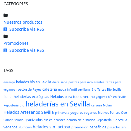
CATEGORIES
Nuestros productos
Subscribe via RSS
Promociones
Subscribe via RSS
TAGS
helados bío en Sevilla
encargo
dieta sana
postres para intolerantes
tartas para
cafetería
roscón de Reyes
veganos
moda infantil sevillana
Bio
Tartas Bio Sevilla
fiesta
heladerías ecológicas
Helados para todos
verano
yogures bío en Sevilla
heladerías en Sevilla
Repostería Bio
cerveza Molan
Helados Artesanos Sevilla
yogures veganos
primavera
Motivos Por Los Que
granizados
sin colorantes
helado de pistacho
Comer Helado
Repostería Bio Sevilla
helados sin lactosa
veganos
beneficios
promoción
pistacho
sin
Nutrición