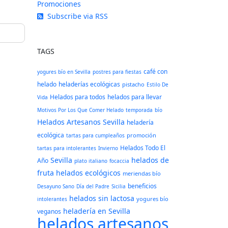
Promociones
Subscribe via RSS
TAGS
café con
yogures bío en Sevilla
postres para fiestas
helado
heladerías ecológicas
pistacho
Estilo De
Helados para todos
helados para llevar
Vida
Motivos Por Los Que Comer Helado
temporada
bío
Helados Artesanos Sevilla
heladería
ecológica
promoción
tartas para cumpleaños
Helados Todo El
tartas para intolerantes
Invierno
Sevilla
helados de
Año
plato italiano
focaccia
fruta
helados ecológicos
meriendas bío
beneficios
Desayuno Sano
Día del Padre
Sicilia
helados sin lactosa
yogures bío
intolerantes
heladería en Sevilla
veganos
helados artesanos