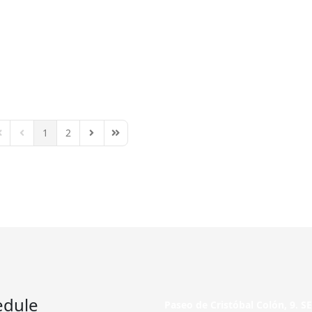
1
2
irst Page
Previous Page
Next Page
Last Page
edule
Paseo de Cristóbal Colón, 9. 