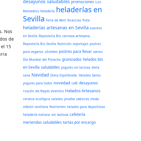
desayunos saludables
promociones
Los
heladerías en
Remedios
heladería
Sevilla
Feria de Abril
focaccias
fruta
heladerías artesanas en Sevilla
eventos
s. Nos
cerveza artesana
en Sevilla
Repostería Bio
idos de
Repostería Bio Sevilla
Nutrición
reportajes
postres
 el 15
postres para llevar
cócteles
sanos
para veganos
arra
granizados
helados bío
Día Mundial del Pistacho
en Sevilla
saludables
yogures sin lactosa
dieta
Navidad
sana
Dieta Equilibrada. Helados Sanos
novedad
desayunos
yogures para todos
café
Helados Artesanos
roscón de Reyes
eventos
sabores
cerveza ecológica
salados
prueba
moda
infantil sevillana
Nutrientes
helados para deportistas
cafetería
sin lactosa
heladería italiana
meriendas saludables
tartas por encargo