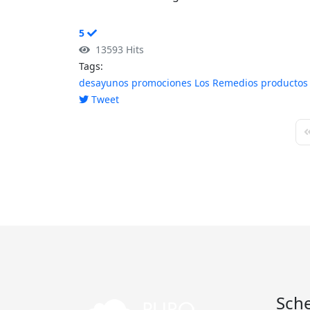
5
13593 Hits
Tags:
desayunos
promociones
Los Remedios
productos
Tweet
pinterest
F
Sch