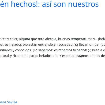
ién hechos!: así son nuestros
lores y color, alguna que otra alergia, buenas temperaturas y… ¡he
uestros helados bío están entrando en sociedad. Ya llevan un tiemp
liares y conocidos. ¡Lo sabemos: os tenemos fichados! ;-) Pese a e
tural y rico de nuestros helados bío. Y eso que estamos en dos de
vera
Sevilla