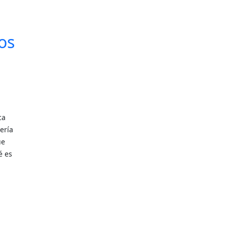
os
ca
ería
ue
é es