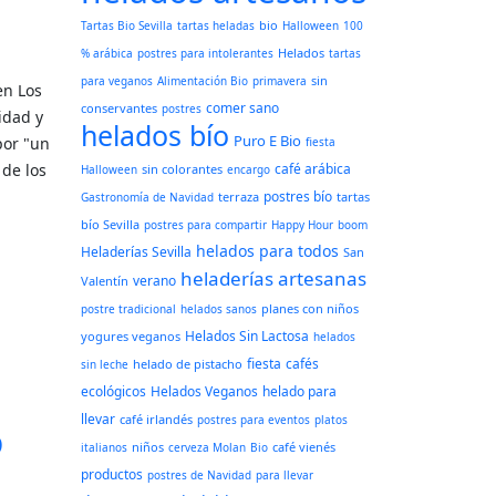
bio
Tartas Bio Sevilla
tartas heladas
Halloween
100
Helados
% arábica
postres para intolerantes
tartas
sin
para veganos
Alimentación Bio
primavera
en Los
comer sano
conservantes
postres
idad y
helados bío
Puro E Bio
por "un
fiesta
 de los
café arábica
sin colorantes
Halloween
encargo
postres bío
terraza
tartas
Gastronomía de Navidad
bío Sevilla
postres para compartir
Happy Hour
boom
helados para todos
Heladerías Sevilla
San
heladerías artesanas
verano
Valentín
planes con niños
postre tradicional
helados sanos
Helados Sin Lactosa
yogures veganos
helados
fiesta
cafés
helado de pistacho
sin leche
ecológicos
Helados Veganos
helado para
llevar
café irlandés
postres para eventos
platos
o
niños
café vienés
italianos
cerveza Molan
Bio
productos
postres de Navidad
para llevar