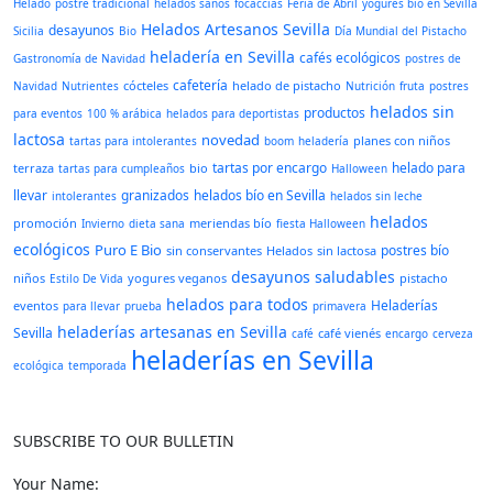
Helado
postre tradicional
helados sanos
focaccias
Feria de Abril
yogures bío en Sevilla
Helados Artesanos Sevilla
desayunos
Sicilia
Bio
Día Mundial del Pistacho
heladería en Sevilla
cafés ecológicos
Gastronomía de Navidad
postres de
cafetería
cócteles
helado de pistacho
Navidad
Nutrientes
Nutrición
fruta
postres
helados sin
productos
para eventos
100 % arábica
helados para deportistas
lactosa
novedad
planes con niños
tartas para intolerantes
boom
heladería
tartas por encargo
helado para
terraza
bio
tartas para cumpleaños
Halloween
llevar
granizados
helados bío en Sevilla
intolerantes
helados sin leche
helados
promoción
meriendas bío
Invierno
dieta sana
fiesta Halloween
ecológicos
Puro E Bio
postres bío
sin conservantes
Helados
sin lactosa
desayunos saludables
niños
yogures veganos
pistacho
Estilo De Vida
helados para todos
Heladerías
eventos
para llevar
prueba
primavera
heladerías artesanas en Sevilla
Sevilla
café vienés
café
encargo
cerveza
heladerías en Sevilla
ecológica
temporada
SUBSCRIBE TO OUR BULLETIN
Your Name: