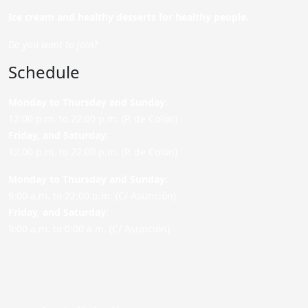
Ice cream and healthy desserts for healthy people.
Do you want to join?
Schedule
Monday to Thursday and Sunday
:
12:00 p.m. to 22:00 p.m. (P. de Colón)
Friday,
and Saturday
:
12:00 p.m. to 22:00 p.m. (P. de Colón)
Monday to Thursday and Sunday:
9:00 a.m. to 22:00 p.m. (C/ Asunción)
Friday,
and Saturday
:
9:00 a.m. to 0:00 a.m. (C/ Asunción)