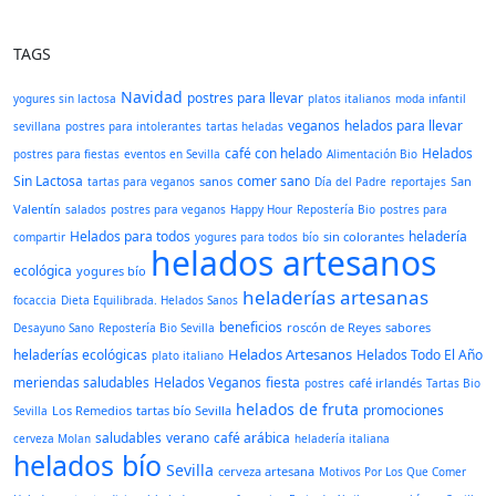
TAGS
Navidad
postres para llevar
yogures sin lactosa
platos italianos
moda infantil
veganos
helados para llevar
sevillana
postres para intolerantes
tartas heladas
café con helado
Helados
postres para fiestas
eventos en Sevilla
Alimentación Bio
Sin Lactosa
comer sano
sanos
San
tartas para veganos
Día del Padre
reportajes
Valentín
salados
postres para veganos
Happy Hour
Repostería Bio
postres para
Helados para todos
heladería
sin colorantes
compartir
yogures para todos
bío
helados artesanos
ecológica
yogures bío
heladerías artesanas
focaccia
Dieta Equilibrada. Helados Sanos
beneficios
roscón de Reyes
sabores
Desayuno Sano
Repostería Bio Sevilla
Helados Artesanos
heladerías ecológicas
Helados Todo El Año
plato italiano
meriendas saludables
Helados Veganos
fiesta
café irlandés
postres
Tartas Bio
helados de fruta
promociones
Los Remedios
tartas bío Sevilla
Sevilla
saludables
verano
café arábica
cerveza Molan
heladería italiana
helados bío
Sevilla
cerveza artesana
Motivos Por Los Que Comer