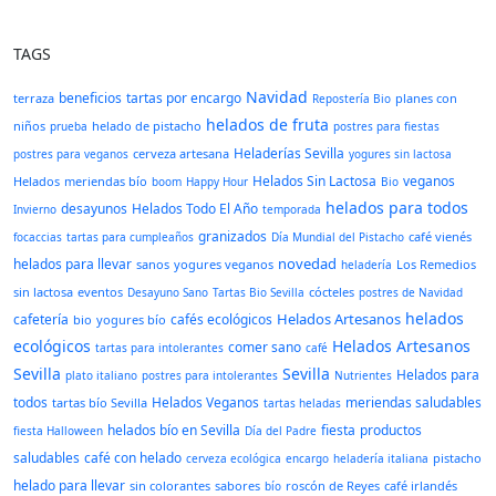
TAGS
Navidad
beneficios
tartas por encargo
terraza
planes con
Repostería Bio
helados de fruta
niños
helado de pistacho
prueba
postres para fiestas
Heladerías Sevilla
cerveza artesana
postres para veganos
yogures sin lactosa
Helados Sin Lactosa
veganos
Helados
meriendas bío
boom
Happy Hour
Bio
helados para todos
desayunos
Helados Todo El Año
Invierno
temporada
granizados
café vienés
focaccias
tartas para cumpleaños
Día Mundial del Pistacho
novedad
helados para llevar
sanos
yogures veganos
Los Remedios
heladería
sin lactosa
eventos
cócteles
Desayuno Sano
Tartas Bio Sevilla
postres de Navidad
helados
Helados Artesanos
cafetería
cafés ecológicos
bio
yogures bío
ecológicos
Helados Artesanos
comer sano
tartas para intolerantes
café
Sevilla
Sevilla
Helados para
plato italiano
postres para intolerantes
Nutrientes
todos
Helados Veganos
meriendas saludables
tartas bío Sevilla
tartas heladas
helados bío en Sevilla
fiesta
productos
fiesta Halloween
Día del Padre
saludables
café con helado
pistacho
cerveza ecológica
encargo
heladería italiana
helado para llevar
sin colorantes
sabores
roscón de Reyes
café irlandés
bío