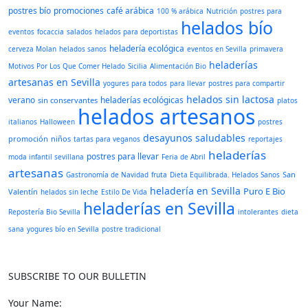
postres bío
promociones
café arábica
100 % arábica
Nutrición
postres para
helados bío
eventos
focaccia
salados
helados para deportistas
heladería ecológica
cerveza Molan
helados sanos
eventos en Sevilla
primavera
heladerías
Motivos Por Los Que Comer Helado
Sicilia
Alimentación Bio
artesanas en Sevilla
yogures para todos
para llevar
postres para compartir
helados sin lactosa
verano
heladerías ecológicas
sin conservantes
platos
helados artesanos
italianos
Halloween
postres
desayunos saludables
promoción
niños
tartas para veganos
reportajes
heladerías
postres para llevar
moda infantil sevillana
Feria de Abril
artesanas
San
Gastronomía de Navidad
fruta
Dieta Equilibrada. Helados Sanos
heladería en Sevilla
Puro E Bio
Valentín
helados sin leche
Estilo De Vida
heladerías en Sevilla
Repostería Bio Sevilla
intolerantes
dieta
sana
yogures bío en Sevilla
postre tradicional
SUBSCRIBE TO OUR BULLETIN
Your Name: