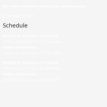
Ice cream and healthy desserts for healthy people.
Do you want to join?
Schedule
Monday to Thursday and Sunday
:
12:00 p.m. to 22:00 p.m. (P. de Colón)
Friday,
and Saturday
:
12:00 p.m. to 22:00 p.m. (P. de Colón)
Monday to Thursday and Sunday:
9:00 a.m. to 22:00 p.m. (C/ Asunción)
Friday,
and Saturday
:
9:00 a.m. to 0:00 a.m. (C/ Asunción)