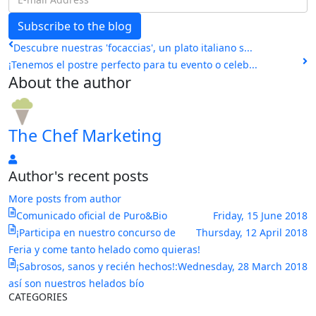
mail
Subscribe to the blog
Address
Descubre nuestras 'focaccias', un plato italiano s...
¡Tenemos el postre perfecto para tu evento o celeb...
About the author
The Chef Marketing
The
Author's recent posts
Chef
Marketing
More posts from author
Comunicado oficial de Puro&Bio
Friday, 15 June 2018
¡Participa en nuestro concurso de
Thursday, 12 April 2018
Feria y come tanto helado como quieras!
¡Sabrosos, sanos y recién hechos!:
Wednesday, 28 March 2018
así son nuestros helados bío
CATEGORIES