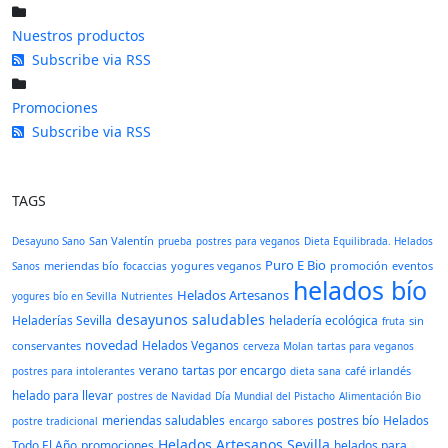
Nuestros productos
Subscribe via RSS
Promociones
Subscribe via RSS
TAGS
San Valentín
Desayuno Sano
prueba
postres para veganos
Dieta Equilibrada. Helados
Puro E Bio
meriendas bío
yogures veganos
promoción
eventos
Sanos
focaccias
helados bío
Helados Artesanos
yogures bío en Sevilla
Nutrientes
desayunos saludables
Heladerías Sevilla
heladería ecológica
sin
fruta
novedad
Helados Veganos
conservantes
cerveza Molan
tartas para veganos
verano
tartas por encargo
café irlandés
postres para intolerantes
dieta sana
helado para llevar
postres de Navidad
Día Mundial del Pistacho
Alimentación Bio
meriendas saludables
postres bío
Helados
sabores
postre tradicional
encargo
Helados Artesanos Sevilla
Todo El Año
promociones
helados para