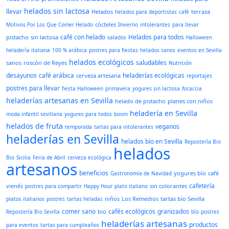
helados sin lactosa
llevar
Helados
terraza
helados para deportistas
café
cócteles
Motivos Por Los Que Comer Helado
Invierno
intolerantes
para llevar
café con helado
Helados para todos
pistacho
sin lactosa
salados
Halloween
heladería italiana
100 % arábica
postres para fiestas
helados sanos
eventos en Sevilla
helados ecológicos
saludables
sanos
roscón de Reyes
Nutrición
desayunos
café arábica
heladerías ecológicas
cerveza artesana
reportajes
postres para llevar
fiesta Halloween
primavera
yogures sin lactosa
focaccia
heladerías artesanas en Sevilla
helado de pistacho
planes con niños
heladería en Sevilla
moda infantil sevillana
yogures para todos
boom
helados de fruta
veganos
temporada
tartas para intolerantes
heladerías en Sevilla
helados bío en Sevilla
Repostería Bio
helados
Bio
Sicilia
Feria de Abril
cerveza ecológica
artesanos
beneficios
yogures bío
café
Gastronomía de Navidad
cafetería
vienés
sin colorantes
postres para compartir
Happy Hour
plato italiano
niños
Los Remedios
tartas bío Sevilla
platos italianos
postres
tartas heladas
comer sano
cafés ecológicos
granizados
bio
Repostería Bio Sevilla
bío
postres
heladerías artesanas
productos
para eventos
tartas para cumpleaños