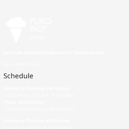
Ice cream and healthy desserts for healthy people.
Do you want to join?
Schedule
Monday to Thursday and Sunday
:
12:00 p.m. to 22:00 p.m. (P. de Colón)
Friday,
and Saturday
:
12:00 p.m. to 22:00 p.m. (P. de Colón)
Monday to Thursday and Sunday:
9:00 a.m. to 22:00 p.m. (C/ Asunción)