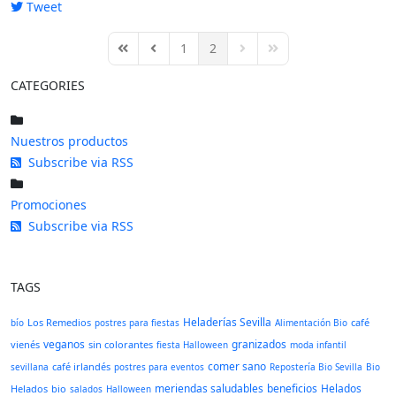
Tweet
pinterest
1
2
First Page
Previous Page
Next Page
Last Page
CATEGORIES
Nuestros productos
Subscribe via RSS
Promociones
Subscribe via RSS
TAGS
Heladerías Sevilla
Los Remedios
café
bío
postres para fiestas
Alimentación Bio
veganos
granizados
vienés
sin colorantes
fiesta Halloween
moda infantil
comer sano
café irlandés
sevillana
postres para eventos
Repostería Bio Sevilla
Bio
meriendas saludables
beneficios
Helados
Helados
bio
salados
Halloween