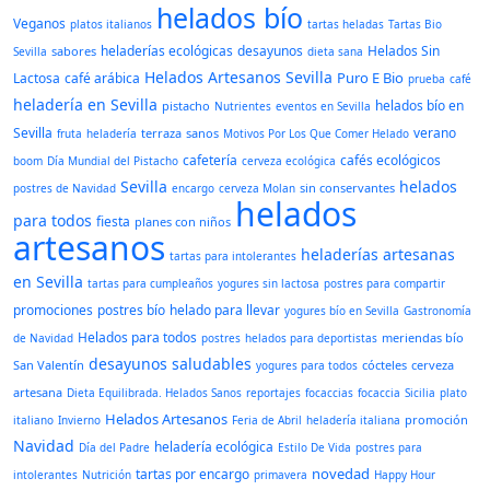
helados bío
Veganos
platos italianos
tartas heladas
Tartas Bio
heladerías ecológicas
desayunos
Helados Sin
sabores
Sevilla
dieta sana
Helados Artesanos Sevilla
Puro E Bio
Lactosa
café arábica
prueba
café
heladería en Sevilla
helados bío en
pistacho
Nutrientes
eventos en Sevilla
Sevilla
verano
terraza
sanos
fruta
heladería
Motivos Por Los Que Comer Helado
cafetería
cafés ecológicos
boom
Día Mundial del Pistacho
cerveza ecológica
Sevilla
helados
sin conservantes
postres de Navidad
encargo
cerveza Molan
helados
para todos
fiesta
planes con niños
artesanos
heladerías artesanas
tartas para intolerantes
en Sevilla
tartas para cumpleaños
yogures sin lactosa
postres para compartir
promociones
postres bío
helado para llevar
yogures bío en Sevilla
Gastronomía
Helados para todos
meriendas bío
de Navidad
postres
helados para deportistas
desayunos saludables
San Valentín
cócteles
cerveza
yogures para todos
artesana
Dieta Equilibrada. Helados Sanos
reportajes
focaccias
focaccia
Sicilia
plato
Helados Artesanos
promoción
italiano
Invierno
Feria de Abril
heladería italiana
Navidad
heladería ecológica
Día del Padre
Estilo De Vida
postres para
novedad
tartas por encargo
intolerantes
Nutrición
primavera
Happy Hour