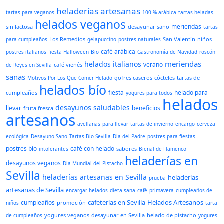
heladerías artesanas
tartas para veganos
100 % arábica
tartas heladas
helados veganos
meriendas
sin lactosa
desayunar sano
tartas
Los Remedios
San Valentín
niños
para cumpleaños
gelapuccino
postres naturales
café arábica
postres italianos
fiesta Halloween
Bio
Gastronomía de Navidad
roscón
meriendas
helados italianos
verano
café vienés
de Reyes en Sevilla
sanas
gofres caseros
cócteles
tartas de
Motivos Por Los Que Comer Helado
helados bío
fiesta
helado para
cumpleaños
yogures para todos
helados
desayunos saludables
llevar
beneficios
fruta fresca
artesanos
avellanas
para llevar
tartas de invierno
encargo
cerveza
ecológica
Desayuno Sano
Tartas Bio Sevilla
Día del Padre
postres para fiestas
postres bío
café con helado
sabores
intolerantes
Bienal de Flamenco
heladerías en
desayunos veganos
Día Mundial del Pistacho
Sevilla
heladerías artesanas en Sevilla
heladerías
prueba
artesanas de Sevilla
encargar helados
dieta sana
café
primavera
cumpleaños de
cafeterías en Sevilla
Helados Artesanos
cumpleaños
promoción
niños
tarta
yogures veganos
desayunar en Sevilla
helado de pistacho
de cumpleaños
yogures