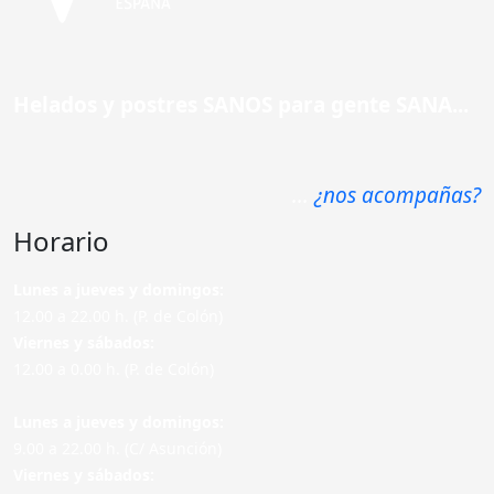
Helados y postres SANOS para gente SANA...
...
¿nos acompañas?
Horario
Lunes a jueves y domingos:
12.00 a 22.00 h. (P. de Colón)
Viernes y sábados:
12.00 a 0.00 h. (P. de Colón)
Lunes a jueves y domingos:
9.00 a 22.00 h. (C/ Asunción)
Viernes y sábados: