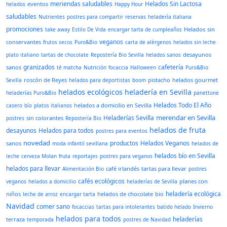
meriendas saludables
Helados Sin Lactosa
eventos
helados
Happy Hour
saludables
Nutrientes
postres para compartir
reservas
heladería italiana
promociones
Helados
sin
take away
Estilo De Vida
encargar tarta de cumpleaños
veganos
conservantes
frutos secos
Puro&Bio
carta de alérgenos
helados sin leche
desayunos
plato italiano
tartas de chocolate
Repostería Bio Sevilla
helados sanos
granizados
cafetería
sanos
té matcha
Nutrición
focaccia
Halloween
Puro&Bio
roscón de Reyes
pistacho
helados gourmet
Sevilla
helados para deportistas
boom
helados ecológicos
heladería en Sevilla
heladerías Puro&Bio
panettone
Helados Todo El Año
helados a domicilio en Sevilla
casero
bío
platos italianos
merendar en Sevilla
Heladerías Sevilla
sin colorantes
postres
Repostería Bio
helados de fruta
desayunos
Helados para todos
postres para eventos
novedad
productos
Helados Veganos
sanos
moda infantil sevillana
helados de
helados bío en Sevilla
leche
cerveza Molan
fruta
reportajes
postres para veganos
helados para llevar
café irlandés
tartas para llevar
Alimentación Bio
postres
cafés ecológicos
planes con
veganos
helados a domicilio
heladerías de Sevilla
heladería ecológica
niños
helados de chocolate
bio
leche de arroz
encargar tarta
Navidad
comer sano
focaccias
tartas para intolerantes
batido helado
Invierno
helados para todos
heladerías
terraza
temporada
postres de Navidad