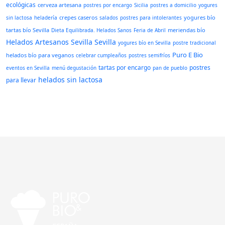
ecológicas
cerveza artesana
postres por encargo
Sicilia
postres a domicilio
yogures
crepes caseros
yogures bío
sin lactosa
heladería
salados
postres para intolerantes
tartas bío Sevilla
meriendas bío
Dieta Equilibrada. Helados Sanos
Feria de Abril
Helados Artesanos Sevilla
Sevilla
yogures bío en Sevilla
postre tradicional
Puro E Bio
helados bío para veganos
celebrar cumpleaños
postres semifríos
tartas por encargo
postres
eventos en Sevilla
menú degustación
pan de pueblo
helados sin lactosa
para llevar